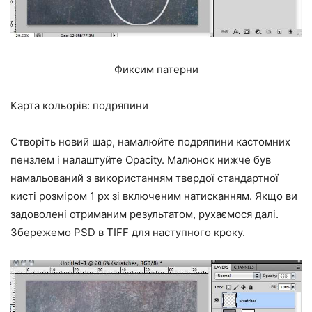
Фиксим патерни
Карта кольорів: подряпини
Створіть новий шар, намалюйте подряпини кастомних
пензлем і налаштуйте Opacity. Малюнок нижче був
намальований з використанням твердої стандартної
кисті розміром 1 px зі включеним натисканням. Якщо ви
задоволені отриманим результатом, рухаємося далі.
Збережемо PSD в TIFF для наступного кроку.