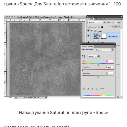
групи «Spec». Для Saturation встановіть значення ” -100.
Налаштування Saturation для групи «Spec»