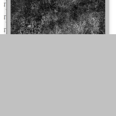
Фінальна specular-карта
Карта bump: введення
Bump-карта заснована на карті кольору і відтінках
сірого. Від рівня бампа залежить глибина 3D-текстури.
Білий колір визначається як 1% бампа, чорний – 1,5%, а