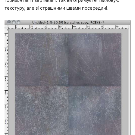
горизонталі і вертикалі. Так ви отримуєте тайловую
текстуру, але зі страшними швами посередині.