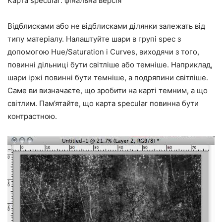
Карта specular: фінальна версія
Відблисками або не відблисками ділянки залежать від
типу матеріалу. Налаштуйте шари в групі spec з
допомогою Hue/Saturation і Curves, виходячи з того,
повинні дільниці бути світліше або темніше. Наприклад,
шари іржі повинні бути темніше, а подряпини світліше.
Саме ви визначаєте, що зробити на карті темним, а що
світлим. Пам’ятайте, що карта specular повинна бути
контрастною.