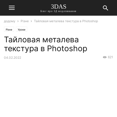
3DAS
Блог про 3Д моделювання
додому
Різне
Тайловая металева текстура в Photoshop
Різне
Уроки
Тайловая металева
текстура в Photoshop
621
04.02.2022