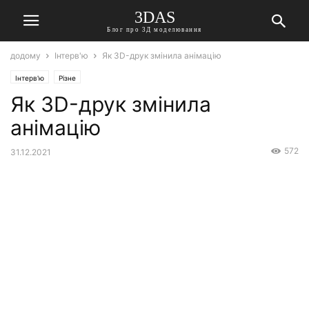
3DAS
Блог про 3Д моделювання
додому
Інтерв'ю
Як 3D-друк змінила анімацію
Інтерв'ю
Різне
Як 3D-друк змінила
анімацію
572
31.12.2021