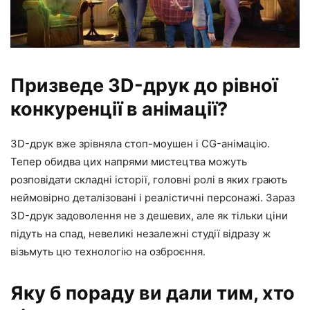
Призведе 3D-друк до рівної
конкуренції в анімації?
3D-друк вже зрівняла стоп-моушен і CG-анімацію.
Тепер обидва цих напрями мистецтва можуть
розповідати складні історії, головні ролі в яких грають
неймовірно деталізовані і реалістичні персонажі. Зараз
3D-друк задоволення не з дешевих, але як тільки ціни
підуть на спад, невеликі незалежні студії відразу ж
візьмуть цю технологію на озброєння.
Яку б пораду ви дали тим, хто