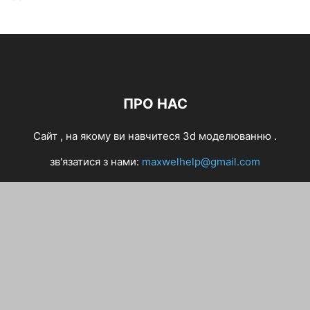
ПРО НАС
Cайт , на якому ви навчитеся 3d моделюванню .
зв'язатися з нами:
maxwelhelp@gmail.com
Різне
Making of
CG Inspiration
Уроки
Інтерв’ю
ZBrush
3D арт
Maya
Софт
3D сцени
Персонажі
Autodesk
Анімація і VFX
3Ds Max
Photoshop
Українська