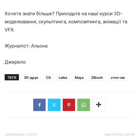
Хочете знати більше? Приходьте на наші курси 3D-
моделювання, скульптинга, композитинга, анімації та
VFX.
Журналіст: Альона
Джерело
ТЕГИ
3D-друк
CG
Laika
Maya
ZBrush
стоп-мо
попередня стаття
наступна стаття