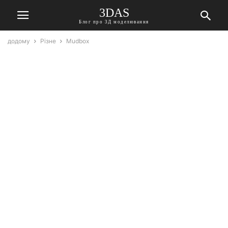
3DAS
Блог про 3Д моделювання
додому
Різне
Mudbox