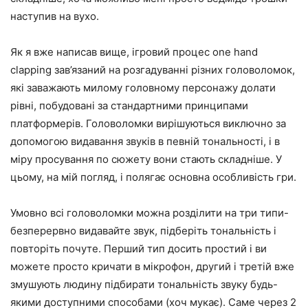
наступив на вухо.
Як я вже написав вище, ігровий процес one hand
clapping зав’язаний на розгадуванні різних головоломок,
які заважають милому головному персонажу долати
рівні, побудовані за стандартними принципами
платформерів. Головоломки вирішуються виключно за
допомогою видавання звуків в певній тональності, і в
міру просування по сюжету вони стають складніше. У
цьому, на мій погляд, і полягає основна особливість гри.
Умовно всі головоломки можна розділити на три типи-
безперервно видавайте звук, підберіть тональність і
повторіть почуте. Перший тип досить простий і ви
можете просто кричати в мікрофон, другий і третій вже
змушують людину підбирати тональність звуку будь-
якими доступними способами (хоч мукає). Саме через 2