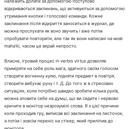
належить долати за допомогою поступово
відкриваються заклинань, що активуються за допомогою
утримання кнопки і голосової команди. Кожне
заклинання після відкриття заноситься в журнал, де
можна прослухати як воно звучить і вже потім
спробувати повторити, але так як вони написані на мові
maha’ki, часом це вкрай непросто.
Власне, ігровий процес in verbis virtus дозволяє
приміряти на себе роль мага, здатного своїм голосом
створити вогненну кулю, підняти предмет в повітря,
створити вибухає руну і т. Д. До того ж в стресових
ситуаціях, коли потрібно швидко зробити кілька рухів,
можна зловити себе на думці, що ви сидите і нервово
кричите в монітор незрозумілі слова. Я з цієї причини
коли проходив гру, виписав всі заклинання на листочок,
а потім і зовсім переніс на стікер, який приліпив до
монітора.