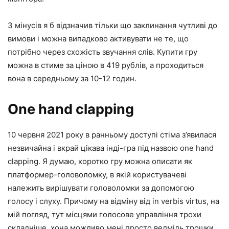
З мінусів я б відзначив тільки що заклинання чутливі до
вимови і можна випадково активувати не те, що
потрібно через схожість звучання слів. Купити гру
можна в стиме за ціною в 419 рублів, а проходиться
вона в середньому за 10-12 годин.
One hand clapping
10 червня 2021 року в ранньому доступі стіма з’явилася
незвичайна і вкрай цікава інді-гра під назвою one hand
clapping. Я думаю, коротко гру можна описати як
платформер-головоломку, в якій користувачеві
належить вирішувати головоломки за допомогою
голосу і слуху. Причому на відміну від in verbis virtus, на
мій погляд, тут місцями голосове управління трохи
складніше, хоча можливо мені просто ведмідь трошки