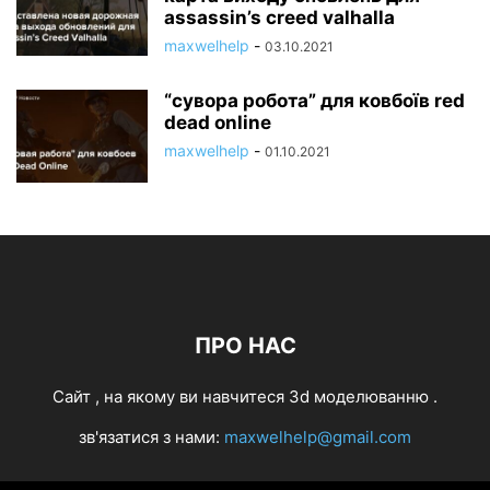
assassin’s creed valhalla
maxwelhelp
-
03.10.2021
“сувора робота” для ковбоїв red
dead online
maxwelhelp
-
01.10.2021
ПРО НАС
Cайт , на якому ви навчитеся 3d моделюванню .
зв'язатися з нами:
maxwelhelp@gmail.com