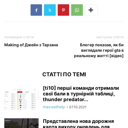
попередня стаття
наступна стаття
Making of Джейн з Тарзана
Блогер показав, як би
виглядали герої gta в
реальному житті [відео]
СТАТТІ ПО ТЕМІ
[ti10] перші команди отримали
свої бали в турнірній таблиці,
thunder predator...
maxwelhelp
-
07.10.2021
Представлена нова дорожня
карта виходу оновлень для