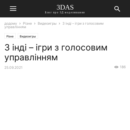
3DAS
Блог про 3Д моделювання
додому
Різне
Видеоигры
3 інді – ігри з голосовим
управлінням
Різне
Видеоигры
3 інді – ігри з голосовим
управлінням
186
25.09.2021