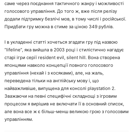
саме через поєднання тактичного жанру і можливості
голосового управління. До того ж, вже після релізу
додали підтримку безлічі мов, в тому числі і російської.
Придбати гру можна в стиме за ціною 349 рублів.
І в укладенні статті хочеться згадати гру під назвою
“lifeline”, яка вийшла в 2003 році і стилістично нагадує
старі ігри серії resident evil, silent hill. Вона створена
японцями навколо концепції повного голосового
управління (нехай і з косяками), але, на жаль,
переведена тільки на англійську мову і, що
найважливіше, випущена для консолі playstation 2.
Зважаючи на певні специфічні складнощі з ігровим
процесом я вирішив не включати її в основний список,
але вона все ж є більш-менш великою грою з голосовим
управлінням.