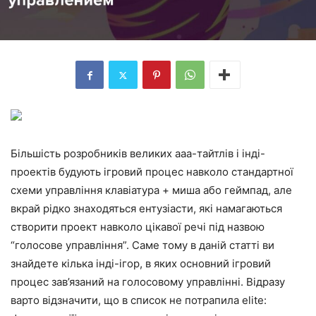
Більшість розробників великих ааа-тайтлів і інді-
проектів будують ігровий процес навколо стандартної
схеми управління клавіатура + миша або геймпад, але
вкрай рідко знаходяться ентузіасти, які намагаються
створити проект навколо цікавої речі під назвою
“голосове управління”. Саме тому в даній статті ви
знайдете кілька інді-ігор, в яких основний ігровий
процес зав’язаний на голосовому управлінні. Відразу
варто відзначити, що в список не потрапила elite: