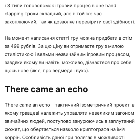
і 3 типи головоломок ігровий процес в one hand
clapping трохи складний, але в той же час
захоплюючий, так як дозволяє перевірити свої здібності.
На момент написання статті гру можна придбати в стім
за 499 рублів. За цю ціну ви отримаєте гру з милою
стилістикою і вельми незвичайним ігровим процесом,
завдяки якому ви навіть, можливо, дізнаєтеся про себе
щось нове (як я, про ведмедя і вухо).
There came an echo
There came an echo – тактичний ізометричний проект, в
якому гравцеві належить управляти невеликим загоном
звичайних людей, поступово занурюючись в заплутаний
сюжет, що обертається навколо криптографа на ім’я
коррін. Особливість даної гри полягає в можливості