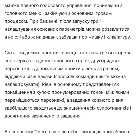
майже повного голосового управління, починаючи з
головного меню і закінчуючи основним ігровим
процесом. При бажанні, після запуску гри і
налаштування основних параметрів можна розвалитися
в кріслі або ж на дивані, забувши про мишку і клавіатуру.
Суть гри досить проста: гравець, як якась третя сторона
спостерігає за діями головного героя, другорядних
персонажів і допомагає їм пройти рівень за рівнем,
віддаючи різні накази (голосові команди навіть можна
налаштовувати). Рівні в основному представлені як
приміщення з купою пронумерованих точок, між якими
переміщаються персонажі, а завдання кожного рівня
здебільшого зводиться до знищення всіх супротивників і
досягнення зазначеного завдання.
В основному “there came an echo” виглядає привабливо