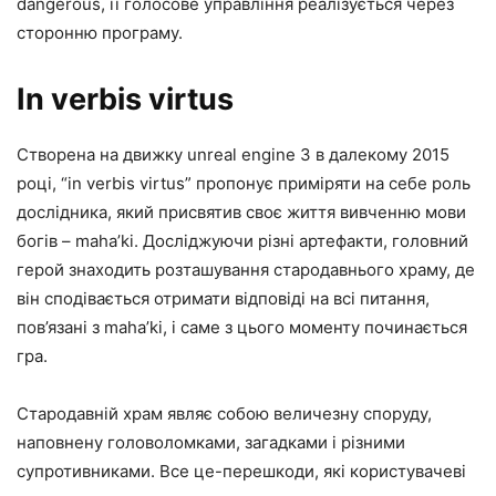
dangerous, її голосове управління реалізується через
сторонню програму.
In verbis virtus
Створена на движку unreal engine 3 в далекому 2015
році, “in verbis virtus” пропонує приміряти на себе роль
дослідника, який присвятив своє життя вивченню мови
богів – maha’ki. Досліджуючи різні артефакти, головний
герой знаходить розташування стародавнього храму, де
він сподівається отримати відповіді на всі питання,
пов’язані з maha’ki, і саме з цього моменту починається
гра.
Стародавній храм являє собою величезну споруду,
наповнену головоломками, загадками і різними
супротивниками. Все це-перешкоди, які користувачеві