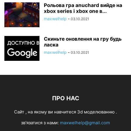
Рольова гра anuchard вийде на
xbox series і xbox one в...
maxwelhelp
-
03.10.2021
Скиньте оновлення на гру будь
ласка
maxwelhelp
-
03.10.2021
ПРО НАС
Cайт , на якому ви навчитеся 3d моделюванню .
зв'язатися з нами:
maxwelhelp@gmail.com