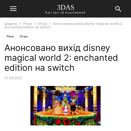
3DAS
Блог про 3Д моделювання
додому
Різне
Игры
Анонсовано вихід disney magical world 2:
enchanted edition на switch
Різне
Игры
Анонсовано вихід disney
magical world 2: enchanted
edition на switch
27.09.2021