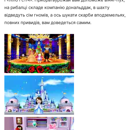
на рибалці складе компанію дональддак, в шахту
відведуть сім гномів, а ось шукати скарби вподземельях,
повних привидів, вам доведеться самим.