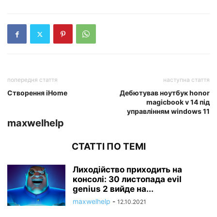
попередня стаття
наступна стаття
Створення iHome
Дебютував ноутбук honor
magicbook v 14 під
управлінням windows 11
maxwelhelp
СТАТТІ ПО ТЕМІ
Лиходійство приходить на
консолі: 30 листопада evil
genius 2 вийде на...
maxwelhelp
-
12.10.2021