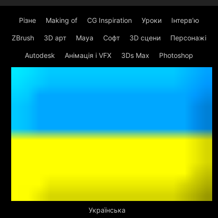
Різне
Making of
CG Inspiration
Уроки
Інтерв’ю
ZBrush
3D арт
Maya
Софт
3D сцени
Персонажі
Autodesk
Анімація і VFX
3Ds Max
Photoshop
Українська