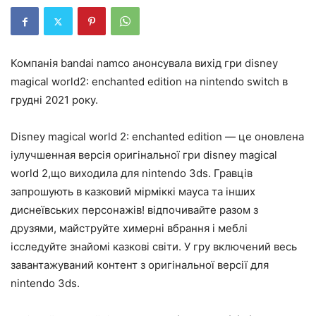
Компанія bandai namco анонсувала вихід гри disney
magical world2: enchanted edition на nintendo switch в
грудні 2021 року.
Disney magical world 2: enchanted edition — це оновлена
іулучшенная версія оригінальної гри disney magical
world 2,що виходила для nintendo 3ds. Гравців
запрошують в казковий мірміккі мауса та інших
диснеївських персонажів! відпочивайте разом з
друзями, майструйте химерні вбрання і меблі
ісследуйте знайомі казкові світи. У гру включений весь
завантажуваний контент з оригінальної версії для
nintendo 3ds.