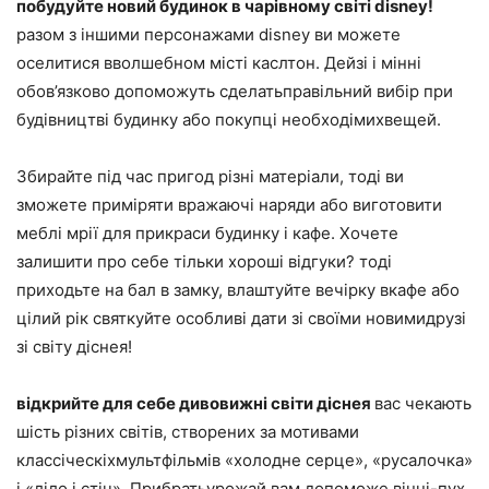
побудуйте новий будинок в чарівному світі disney!
разом з іншими персонажами disney ви можете
оселитися вволшебном місті каслтон. Дейзі і мінні
обов’язково допоможуть сделатьправільний вибір при
будівництві будинку або покупці необходімихвещей.
Збирайте під час пригод різні матеріали, тоді ви
зможете приміряти вражаючі наряди або виготовити
меблі мрії для прикраси будинку і кафе. Хочете
залишити про себе тільки хороші відгуки? тоді
приходьте на бал в замку, влаштуйте вечірку вкафе або
цілий рік святкуйте особливі дати зі своїми новимидрузі
зі світу діснея!
відкрийте для себе дивовижні світи діснея
вас чекають
шість різних світів, створених за мотивами
классіческіхмультфільмів «холодне серце», «русалочка»
і «ліло і стіч». Прибратьурожай вам допоможе вінні-пух,