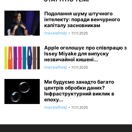
Подолання шуму штучного
інтелекту: поради венчурного
капіталу засновникам
maxwelhelp
-
11.11.2025
Apple оголошує про співпрацю з
Issey Miyake для випуску
незвичайної кишені...
maxwelhelp
-
11.11.2025
Ми будуємо занадто багато
центрів обробки даних?
Інфраструктурний виклик в
епоху...
maxwelhelp
-
11.11.2025