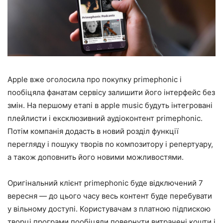
Apple вже оголосила про покупку primephonic і
пообіцяла фанатам сервісу залишити його інтерфейс без
змін. На першому етапі в apple music будуть інтегровані
плейлисти і ексклюзивний аудіоконтент primephonic.
Потім компанія додасть в новий розділ функції
перегляду і пошуку творів по композитору і репертуару,
а також доповнить його новими можливостями.
Оригінальний клієнт primephonic буде відключений 7
вересня — до цього часу весь контент буде перебувати
у вільному доступі. Користувачам з платною підпискою
творці програми пообіцяли повернути витрачені кошти і