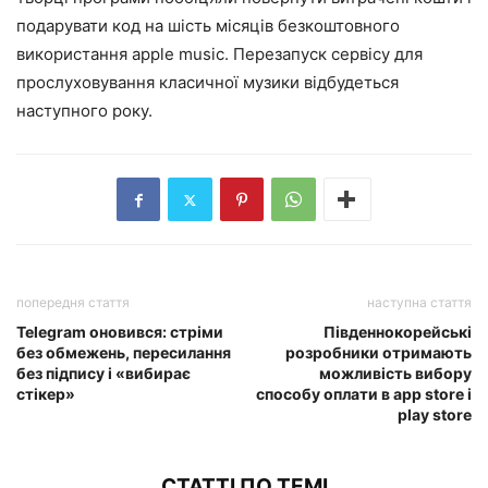
подарувати код на шість місяців безкоштовного
використання apple music. Перезапуск сервісу для
прослуховування класичної музики відбудеться
наступного року.
попередня стаття
наступна стаття
Telegram оновився: стріми
Південнокорейські
без обмежень, пересилання
розробники отримають
без підпису і «вибирає
можливість вибору
стікер»
способу оплати в app store і
play store
СТАТТІ ПО ТЕМІ