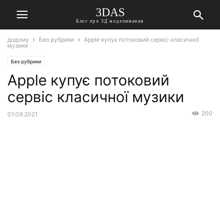
3DAS
Блог про 3Д моделювання
додому
Без рубрики
Apple купує потоковий сервіс класичної
музики
Без рубрики
Apple купує потоковий
сервіс класичної музики
200
01.09.2021