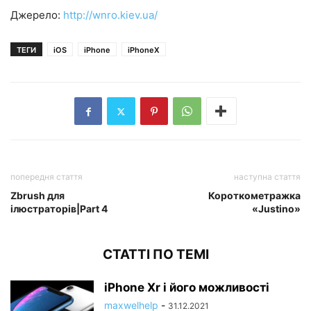
Джерело:
http://wnro.kiev.ua/
ТЕГИ
iOS
iPhone
iPhoneX
попередня стаття
наступна стаття
Zbrush для
Короткометражка
ілюстраторів|Part 4
«Justino»
СТАТТІ ПО ТЕМІ
iPhone Xr і його можливості
maxwelhelp
-
31.12.2021