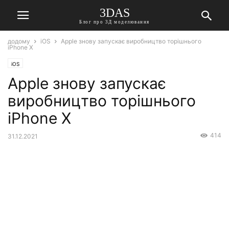
3DAS
Блог про 3Д моделювання
додому
iOS
Apple знову запускає виробництво торішнього
iPhone X
iOS
Apple знову запускає
виробництво торішнього
iPhone X
414
31.12.2021