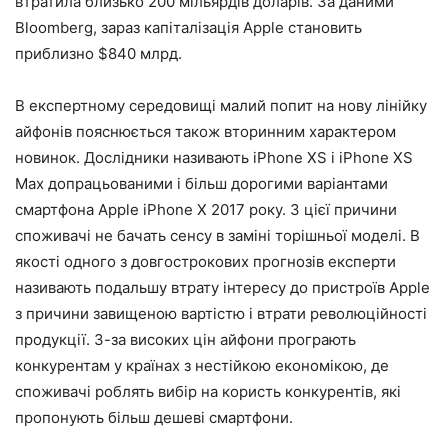
втратила близько 200 мільярдів доларів. За даними
Bloomberg, зараз капіталізація Apple становить
приблизно $840 млрд.
В експертному середовищі малий попит на нову лінійку
айфонів пояснюється також вторинним характером
новинок. Дослідники називають iPhone XS і iPhone XS
Max допрацьованими і більш дорогими варіантами
смартфона Apple iPhone X 2017 року. З цієї причини
споживачі не бачать сенсу в заміні торішньої моделі. В
якості одного з довгострокових прогнозів експерти
називають подальшу втрату інтересу до пристроїв Apple
з причини завищеною вартістю і втрати революційності
продукції. З-за високих цін айфони програють
конкурентам у країнах з нестійкою економікою, де
споживачі роблять вибір на користь конкурентів, які
пропонують більш дешеві смартфони.