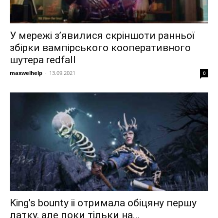
У мережі з’явилися скріншоти ранньої
збірки вампірського кооперативного
шутера redfall
maxwelhelp
-
13.09.2021
0
King’s bounty ii отримала обіцяну першу
латку, але поки тільки на...