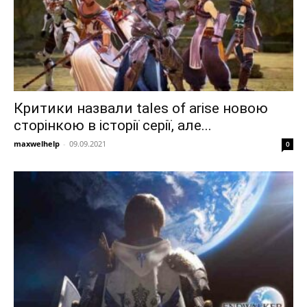
Критики назвали tales of arise новою
сторінкою в історії серії, але...
maxwelhelp
-
09.09.2021
0