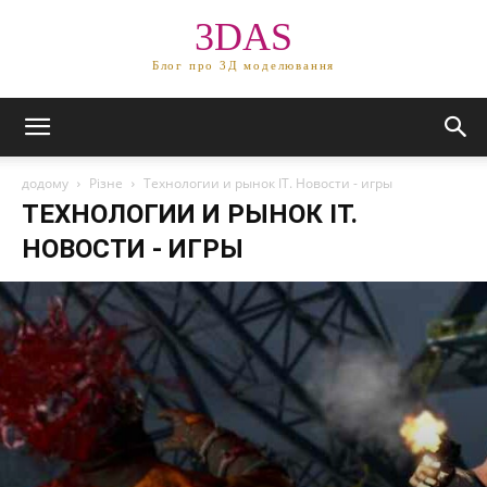
3DAS
Блог про 3Д моделювання
додому
Різне
Технологии и рынок IT. Новости - игры
ТЕХНОЛОГИИ И РЫНОК IT.
НОВОСТИ - ИГРЫ