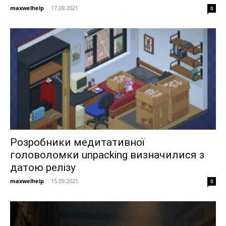
maxwelhelp
-
17.09.2021
0
Розробники медитативної
головоломки unpacking визначилися з
датою релізу
maxwelhelp
-
15.09.2021
0