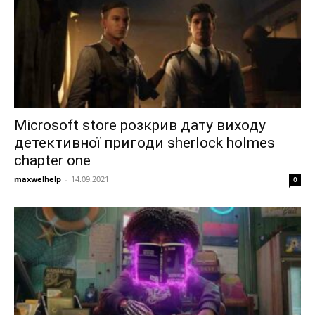
Microsoft store розкрив дату виходу
детективної пригоди sherlock holmes
chapter one
maxwelhelp
-
14.09.2021
0