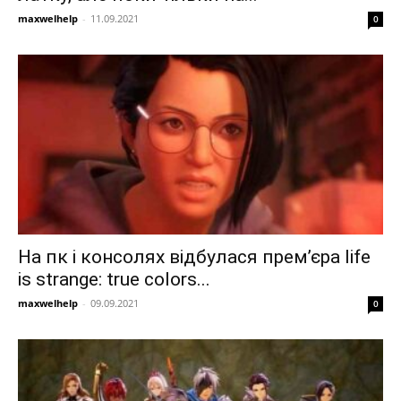
maxwelhelp
-
11.09.2021
0
На пк і консолях відбулася прем’єра life
is strange: true colors...
maxwelhelp
-
09.09.2021
0