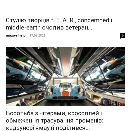
Студію творців f. E. A. R., condemned і
middle-earth очолив ветеран...
maxwelhelp
-
17.09.2021
0
Боротьба з чітерами, кроссплей і
обмеження трасування променів:
кадзунорі ямауті поділився...