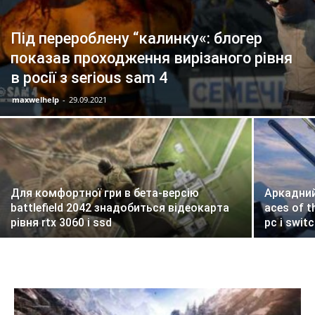
Під перероблену “калинку«: блогер
показав проходження вирізаного рівня
в росії з serious sam 4
maxwelhelp
-
29.09.2021
Для комфортної гри в бета-версію
Аркадний
battlefield 2042 знадобиться відеокарта
aces of 
рівня rtx 3060 і ssd
pc і swit