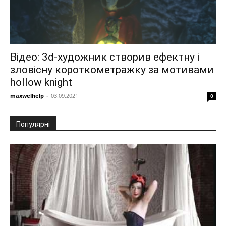
Відео: 3d-художник створив ефектну і
зловісну короткометражку за мотивами
hollow knight
maxwelhelp
-
03.09.2021
0
Популярні