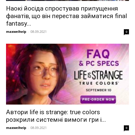
Наокі йосіда спростував припущення
фанатів, що він перестав займатися final
fantasy...
maxwelhelp
-
08.09.2021
0
Автори life is strange: true colors
розкрили системні вимоги гри і...
maxwelhelp
-
08.09.2021
0