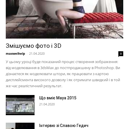
Змішуємо фото і 3D
maxwelhelp
-
21.04.2020
0
У цьому уроці буде показаний процес створення зображення:
від моделювання в 3dsMax до постпродакшену в Photoshop. Ви
дізнаєтеся як моделювати штори, як працювати з картою
дисплейсмента високого дозволу і як отримати швидкий і в той
же час реалістичний результат.
Що вміє Maya 2015
21.04.2020
Інтервю зі Славою Гедич