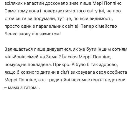
всіляких напастий досконало знає лише Мері Поппінс.
Саме тому вона і повертається з того світу (ні, не про
«Той світ» ви подумали, тут це, по всій видимості,
просто один з паралельних світів). Тепер сімейство
Бенкс знову під захистом!
Залишається лише дивуватися, як же бути іншим сотням
мільйонів сімей на Землі? Їм своя Меррі Поппінс,
чомусь,не покладена. Прикро. А було б так здорово,
якщо б кожного дитини в сім’ї виховувала своя особиста
Меррі Поппінс, а ні традиційні некомпетентні недотепи
– мама з татом…