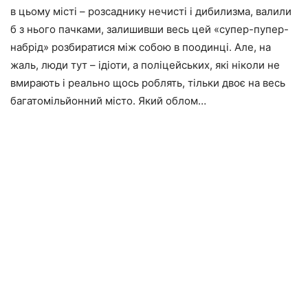
в цьому місті – розсаднику нечисті і дибилизма, валили
б з нього пачками, залишивши весь цей «супер-пупер-
набрід» розбиратися між собою в поодинці. Але, на
жаль, люди тут – ідіоти, а поліцейських, які ніколи не
вмирають і реально щось роблять, тільки двоє на весь
багатомільйонний місто. Який облом…