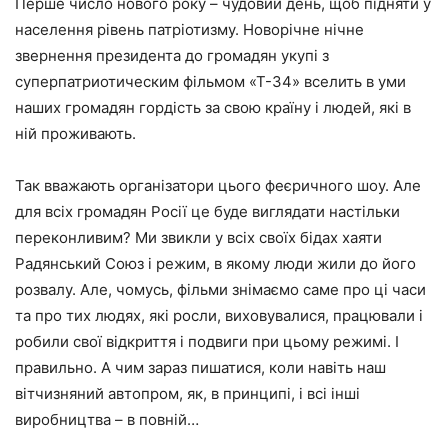
Перше число нового року – чудовий день, щоб підняти у
населення рівень патріотизму. Новорічне нічне
звернення президента до громадян укупі з
суперпатриотическим фільмом «Т-34» вселить в уми
наших громадян гордість за свою країну і людей, які в
ній проживають.
Так вважають організатори цього феєричного шоу. Але
для всіх громадян Росії це буде виглядати настільки
переконливим? Ми звикли у всіх своїх бідах хаяти
Радянський Союз і режим, в якому люди жили до його
розвалу. Але, чомусь, фільми знімаємо саме про ці часи
та про тих людях, які росли, виховувалися, працювали і
робили свої відкриття і подвиги при цьому режимі. І
правильно. А чим зараз пишатися, коли навіть наш
вітчизняний автопром, як, в принципі, і всі інші
виробництва – в повній…