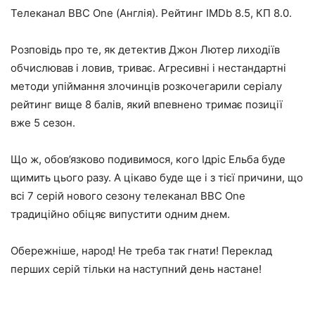
Телеканал BBC One (Англія). Рейтинг IMDb 8.5, КП 8.0.
Розповідь про те, як детектив Джон Лютер лиходіїв
обчислював і ловив, триває. Агресивні і нестандартні
методи упіймання злочинців розкочегарили серіалу
рейтинг вище 8 балів, який впевнено тримає позиції
вже 5 сезон.
Що ж, обов’язково подивимося, кого Ідріс Ельба буде
щимить цього разу. А цікаво буде ще і з тієї причини, що
всі 7 серій нового сезону телеканал BBC One
традиційно обіцяє випустити одним днем.
Обережніше, народ! Не треба так гнати! Переклад
перших серій тільки на наступний день настане!