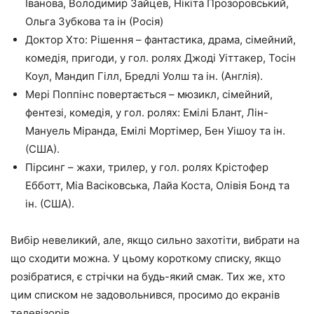
Іванова, Володимир Зайцев, Нікіта Прозоровський,
Ольга Зубкова та ін (Росія)
Доктор Хто: Рішення – фантастика, драма, сімейний,
комедія, пригоди, у гол. ролях Джоді Уіттакер, Тосін
Коул, Мандип Гілл, Бредлі Уолш та ін. (Англія).
Мері Поппінс повертається – мюзикл, сімейний,
фентезі, комедія, у гол. ролях: Емілі Блант, Лін-
Мануель Міранда, Емілі Мортімер, Бен Уішоу та ін.
(США).
Пірсинг – жахи, трилер, у гол. ролях Крістофер
Ебботт, Міа Васіковська, Лайа Коста, Олівія Бонд та
ін. (США).
Вибір невеликий, але, якщо сильно захотіти, вибрати на
що сходити можна. У цьому короткому списку, якщо
розібратися, є стрічки на будь-який смак. Тих же, хто
цим списком не задовольнився, просимо до екранів
телевізорів.