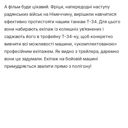
А фільм буде цікавий. Фріци, напередодні наступу
радянських військ на Німеччину, вирішили навчитися
ефективно протистояти нашим танкам Т-34. Для цього
вони набирають екіпаж із колишніх ув’язнених і
саджають його в трофейну Т-34-ку, щоб конкретно
вивчити всі можливості машини, «укомплектованою»
професійним екіпажем. Як видно з трейлера, даремно
вони це задумали. Екіпаж на бойовій машині
примудряється звалити прямо з полігону!