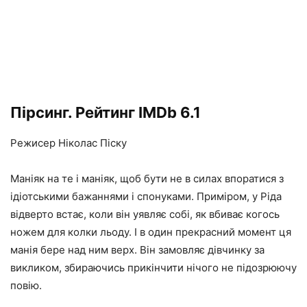
Пірсинг. Рейтинг IMDb 6.1
Режисер Ніколас Піску
Маніяк на те і маніяк, щоб бути не в силах впоратися з
ідіотськими бажаннями і спонуками. Приміром, у Ріда
відверто встає, коли він уявляє собі, як вбиває когось
ножем для колки льоду. І в один прекрасний момент ця
манія бере над ним верх. Він замовляє дівчинку за
викликом, збираючись прикінчити нічого не підозрюючу
повію.