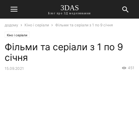
3DAS
Блог про 3Д моделювання
додому
Кіно і серіали
Фільми та серіали з 1 по 9 січня
Кіно і серіали
Фільми та серіали з 1 по 9
січня
451
15.09.2021