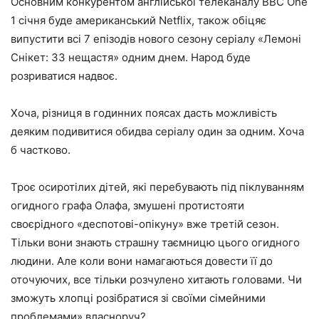
Основним конкурентом англійської телеканалу BBC One
1 січня буде американський Netflix, також обіцяє
випустити всі 7 епізодів нового сезону серіалу «Лемоні
Снікет: 33 нещастя» одним днем. Народ буде
розриватися надвоє.
Хоча, різниця в годинних поясах дасть можливість
деяким подивитися обидва серіалу один за одним. Хоча
б частково.
Троє осиротілих дітей, які перебувають під піклуванням
огидного графа Олафа, змушені протистояти
своєрідного «деспотові-опікуну» вже третій сезон.
Тільки вони знають страшну таємницю цього огидного
людини. Але коли вони намагаються довести її до
оточуючих, все тільки розчулено хитають головами. Чи
зможуть хлопці розібратися зі своїми сімейними
проблемами» власноруч?