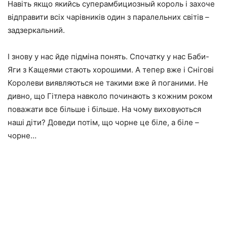
Навіть якщо якийсь суперамбициозный король і захоче
відправити всіх чарівників один з паралельних світів –
задзеркальний.
І знову у нас йде підміна понять. Спочатку у нас Баби-
Яги з Кащеями стають хорошими. А тепер вже і Снігові
Королеви виявляються не такими вже й поганими. Не
дивно, що Гітлера навколо починають з кожним роком
поважати все більше і більше. На чому виховуються
наші діти? Доведи потім, що чорне це біле, а біле –
чорне…