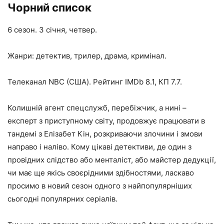
Чорний список
6 сезон. 3 січня, четвер.
Жанри: детектив, трилер, драма, кримінал.
Телеканал NBC (США). Рейтинг IMDb 8.1, КП 7.7.
Колишній агент спецслужб, перебіжчик, а нині –
експерт з приступному світу, продовжує працювати в
тандемі з Елізабет Кін, розкриваючи злочини і змови
направо і наліво. Кому цікаві детективи, де один з
провідних слідство або менталіст, або майстер дедукції,
чи має ще якісь своєрідними здібностями, ласкаво
просимо в новий сезон одного з найпопулярніших
сьогодні популярних серіалів.