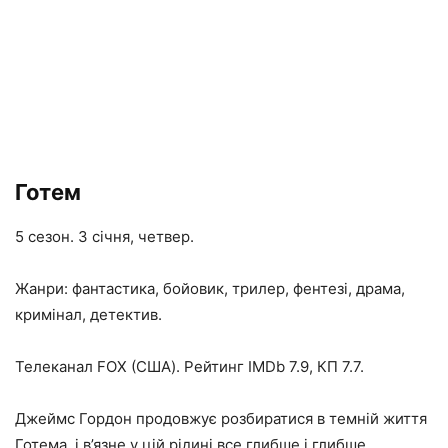
Готем
5 сезон. 3 січня, четвер.
Жанри: фантастика, бойовик, трилер, фентезі, драма,
кримінал, детектив.
Телеканал FOX (США). Рейтинг IMDb 7.9, КП 7.7.
Джеймс Гордон продовжує розбиратися в темній життя
Готема, і в’язне у цій рідині все глибше і глибше.