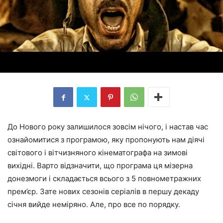
До Нового року залишилося зовсім нічого, і настав час
ознайомитися з програмою, яку пропонують нам діячі
світового і вітчизняного кінематографа на зимові
вихідні. Варто відзначити, що програма ця мізерна
донезмоги і складається всього з 5 повнометражних
прем’єр. Зате нових сезонів серіалів в першу декаду
січня вийде неміряно. Але, про все по порядку.