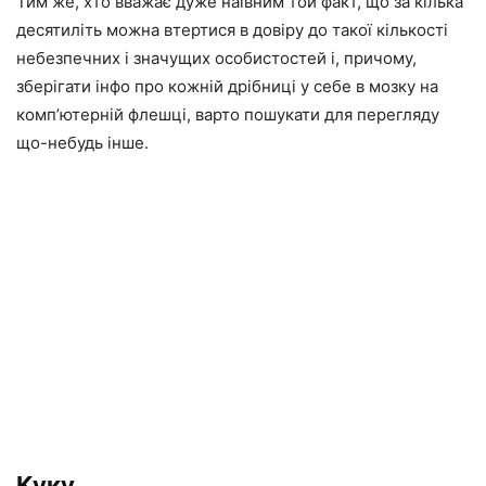
Тим же, хто вважає дуже наївним той факт, що за кілька
десятиліть можна втертися в довіру до такої кількості
небезпечних і значущих особистостей і, причому,
зберігати інфо про кожній дрібниці у себе в мозку на
комп’ютерній флешці, варто пошукати для перегляду
що-небудь інше.
Куку