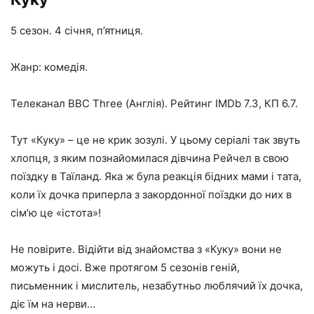
5 сезон. 4 січня, п’ятниця.
Жанр: комедія.
Телеканал BBC Three (Англія). Рейтинг IMDb 7.3, КП 6.7.
Тут «Куку» – це не крик зозулі. У цьому серіалі так звуть
хлопця, з яким познайомилася дівчина Рейчел в свою
поїздку в Таїланд. Яка ж була реакція бідних мами і тата,
коли їх дочка приперла з закордонної поїздки до них в
сім’ю це «істота»!
Не повірите. Відійти від знайомства з «Куку» вони не
можуть і досі. Вже протягом 5 сезонів геній,
письменник і мислитель, незабутньо люблячий їх дочка,
діє їм на нерви…