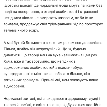
Ідіотська всесвіт, де нормальні люди мруть пачками без
надії на повернення, а огидні особистості і страшенні
негідники ніколи не вмирають назовсім, як би їх не
вбивали, продовжує свій тріумфальний хід по просторах
телевізійного ефіру.
А майбутній Бетмен-то з кожним роком все дорослішає.
Тільки, якийсь він незрозумілий. Що ж, будемо
дивитися, що творці нам на вуха навішають в цей раз.
Хоча, вже й так зрозуміло, що негідників і
відморожених особистостей з якими-небудь
суперздатності в місті живе набагато більше, ніж
звичайних громадян. Принаймні, нам показують лише
відморозків.
Нормальні жителі, які знаходяться в здоровому глузді і
тверезій пам’яті, в світлі того, що відбувається постійно