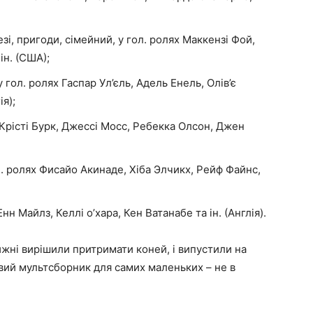
зі, пригоди, сімейний, у гол. ролях Маккензі Фой,
ін. (США);
гол. ролях Гаспар Ул’єль, Адель Енель, Олів’є
ія);
 Крісті Бурк, Джессі Мосс, Ребекка Олсон, Джен
ол. ролях Фисайо Акинаде, Хіба Элчикх, Рейф Файнс,
нн Майлз, Келлі о’хара, Кен Ватанабе та ін. (Англія).
ижні вирішили притримати коней, і випустили на
вий мультсборник для самих маленьких – не в