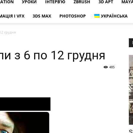
RATION
УРОКИ
ІНТЕРВ’Ю
ZBRUSH
3D АРТ
MAY
МАЦІЯ І VFX
3DS MAX
PHOTOSHOP
УКРАЇНСЬКА
12 грудня
ли з 6 по 12 грудня
485
S