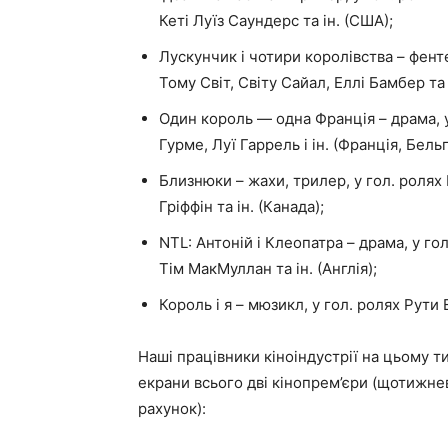
Кеті Луїз Саундерс та ін. (США);
Лускунчик і чотири королівства – фенте
Тому Світ, Світу Сайал, Еллі Бамбер та 
Один король — одна Франція – драма, у 
Гурме, Луї Гаррель і ін. (Франція, Бельг
Близнюки – жахи, трилер, у гол. ролях
Гріффін та ін. (Канада);
NTL: Антоній і Клеопатра – драма, у г
Тім МакМуллан та ін. (Англія);
Король і я – мюзикл, у гол. ролях Рути Е
Наші працівники кіноіндустрії на цьому т
екрани всього дві кінопрем’єри (щотижне
рахунок):