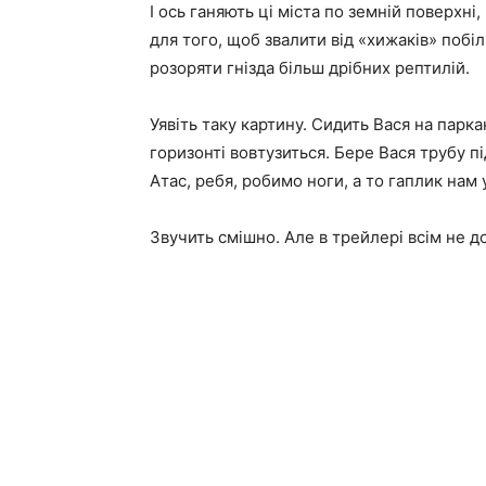
І ось ганяють ці міста по земній поверхн
для того, щоб звалити від «хижаків» побі
розоряти гнізда більш дрібних рептилій.
Уявіть таку картину. Сидить Вася на парка
горизонті вовтузиться. Бере Вася трубу пі
Атас, ребя, робимо ноги, а то гаплик нам 
Звучить смішно. Але в трейлері всім не д