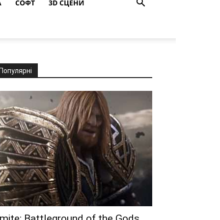
A
СОФТ
3D СЦЕНИ
Популярні
mite: Battleground of the Gods