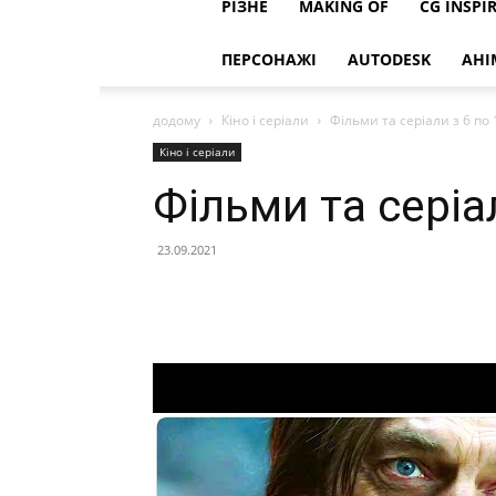
РІЗНЕ
MAKING OF
CG INSPI
ПЕРСОНАЖІ
AUTODESK
АНІ
додому
Кіно і серіали
Фільми та серіали з 6 по 
Кіно і серіали
Фільми та серіа
23.09.2021