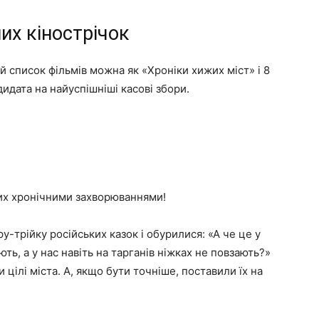
их кінострічок
ей список фільмів можна як «Хроніки хижих міст» і 8
ндидата на найуспішніші касові збори.
орих хронічними захворюваннями!
у-трійку російських казок і обурилися: «А че це у
ють, а у нас навіть на тарганів ніжках не повзають?»
 цілі міста. А, якщо бути точніше, поставили їх на