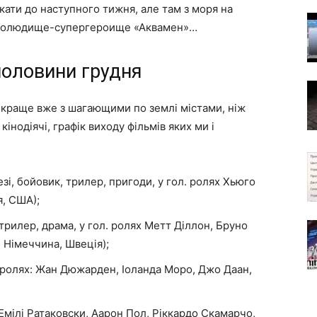
кати до наступного тижня, але там з моря на
трахолюдище-супергероище «Аквамен»…
половини грудня
 краще вже з шагающими по землі містами, ніж
інодіячі, графік виходу фільмів яких ми і
зі, бойовик, трилер, пригоди, у гол. ролях Хьюго
я, США);
трилер, драма, у гол. ролях Метт Діллон, Бруно
, Німеччина, Швеція);
л. ролях: Жан Дюжарден, Іоланда Моро, Джо Даан,
 Емілі Ратаковски, Аарон Пол, Ріккардо Скамарчо,