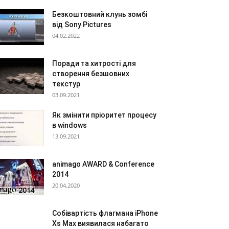
Безкоштовний клунь зомбі
від Sony Pictures
04.02.2022
Поради та хитрості для
створення безшовних
текстур
03.09.2021
Як змінити пріоритет процесу
в windows
13.09.2021
animago AWARD & Conference
2014
20.04.2020
Собівартість флагмана iPhone
Xs Max виявилася набагато