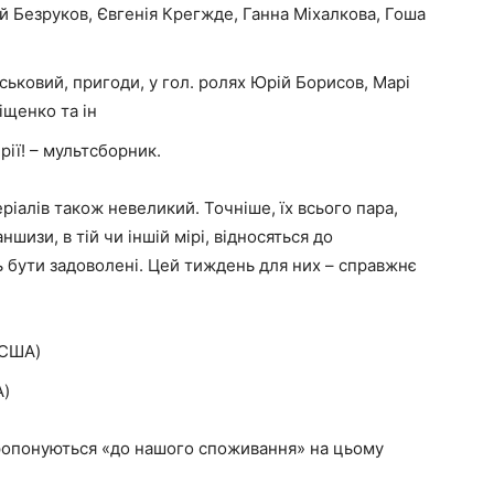
ій Безруков, Євгенія Крегжде, Ганна Міхалкова, Гоша
ськовий, пригоди, у гол. ролях Юрій Борисов, Марі
щенко та ін
рії! – мультсборник.
ріалів також невеликий. Точніше, їх всього пара,
шизи, в тій чи іншій мірі, відносяться до
 бути задоволені. Цей тиждень для них – справжнє
(США)
А)
пропонуються «до нашого споживання» на цьому