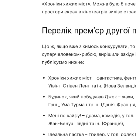
«Хроніки хижих міст». Можна було б поче
простори екранів кінотеатрів вилізе с
Перелік прем’єр другої 
Що ж, якщо вже з кимось конкурувати, то
суперчеловеком-рибою, вирішили західні к
публікуємо нижче:
Хроніки хижих міст – фантастика, фенте
Уівінг, Стівен Ленг та ін. (Нова Зеланді
Будинок, який побудував Джек – жахи, 
Ганц, Ума Турман та ін. (Данія, Франція
Мені по кайфу! – драма, комедія, у го
Жан-Бенуа Півдні та ін. (Франція);
Ідеальна пастка – трилер, у гол. ролях