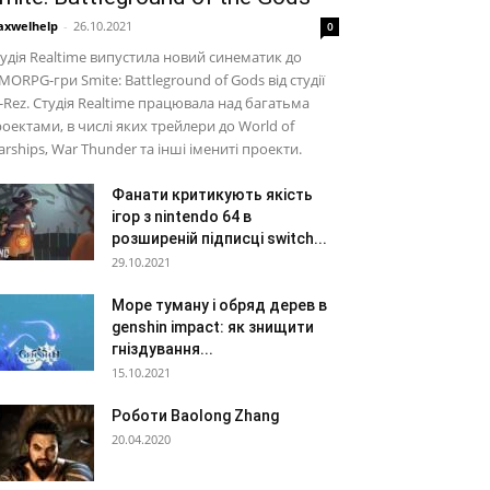
xwelhelp
-
26.10.2021
0
удія Realtime випустила новий синематик до
ORPG-гри Smite: Battleground of Gods від студії
-Rez. Студія Realtime працювала над багатьма
оектами, в числі яких трейлери до World of
rships, War Thunder та інші імениті проекти.
Фанати критикують якість
ігор з nintendo 64 в
розширеній підписці switch...
29.10.2021
Море туману і обряд дерев в
genshin impact: як знищити
гніздування...
15.10.2021
Роботи Baolong Zhang
20.04.2020