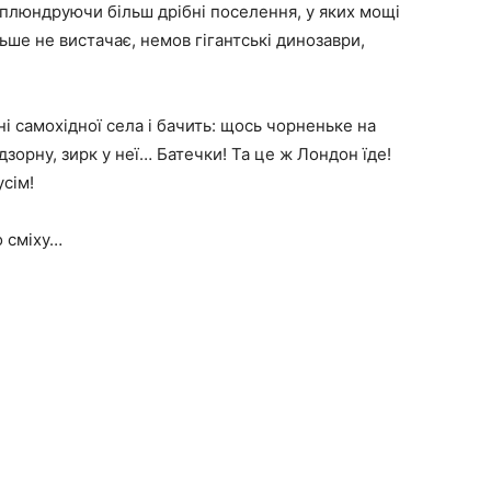
і, плюндруючи більш дрібні поселення, у яких мощі
льше не вистачає, немов гігантські динозаври,
ні самохідної села і бачить: щось чорненьке на
дзорну, зирк у неї… Батечки! Та це ж Лондон їде!
усім!
о сміху…