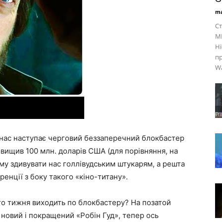
ma
Ст
MM
Hi
пр
Wa
 нас наступає черговий беззаперечний блокбастер
вищив 100 млн. доларів США (для порівняння, на
ому здивувати нас голлівудським штукарям, а решта
ренції з боку такого «кіно-титану».
ого тижня виходить по блокбастеру? На позатой
– новий і покращений «Робін Гуд», тепер ось