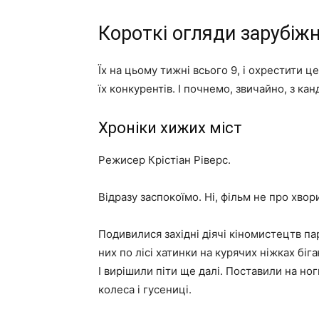
Короткі огляди зарубіжн
Їх на цьому тижні всього 9, і охрестити ц
їх конкурентів. І почнемо, звичайно, з ка
Хроніки хижих міст
Режисер Крістіан Ріверс.
Відразу заспокоїмо. Ні, фільм не про хв
Подивилися західні діячі кіномистецтв пар
них по лісі хатинки на курячих ніжках біга
І вирішили піти ще далі. Поставили на ноги
колеса і гусениці.