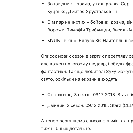
Заповідник – драма, у гол. ролях: Серг
Куценко, Дмитро Хрустальов і ін.
Сім пар нечистих – бойовик, драма, вій
Ворожи, Тимофій Трибунцев, Василь Мі
МУЛЬТ в кіно. Випуск 86. Найтепліші се
Список нових сезонів вартих перегляду се
але кожен по-своєму шедевр, і обидві фран
фантастики. Так що любителі SyFy можуть
свято, оскільки на екрани виходять:
Фортитьюд. 3 сезон. 06.12.2018. Bravo 
Двійник. 2 сезон. 09.12.2018. Starz (СШ
А тепер розглянемо список фільмів, які 
тижні, більш детально.