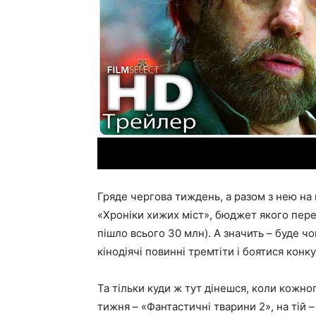
Гряде чергова тиждень, а разом з нею на
«Хроніки хижих міст», бюджет якого пере
пішло всього 30 млн). А значить – буде ч
кінодіячі повинні тремтіти і боятися конку
Та тільки куди ж тут дінешся, коли кожн
тижня – «Фантастичні тварини 2», на тій 