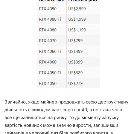
Звичайно, якщо майнер продовжать свою деструктивну
діяльність c виходом карт серії rtx 40, а нестача чіпів
все ще залишиться на ринку, то до моменту запуску
вартість новинок може значно вирости, залишивши
геймерів в черговий раз біля розбитого корита, а