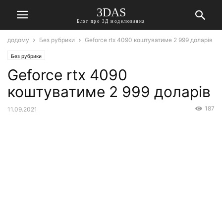
3DAS
Блог про 3Д моделювання
додому
Без рубрики
Geforce rtx 4090 коштуватиме 2 999 доларів
Без рубрики
Geforce rtx 4090
коштуватиме 2 999 доларів
187
11.09.2021