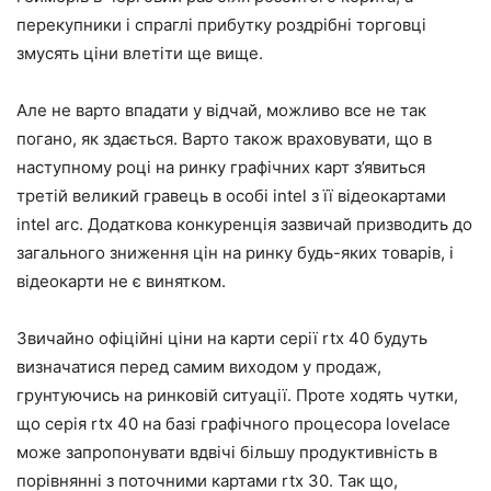
перекупники і спраглі прибутку роздрібні торговці
змусять ціни влетіти ще вище.
Але не варто впадати у відчай, можливо все не так
погано, як здається. Варто також враховувати, що в
наступному році на ринку графічних карт з’явиться
третій великий гравець в особі intel з її відеокартами
intel arc. Додаткова конкуренція зазвичай призводить до
загального зниження цін на ринку будь-яких товарів, і
відеокарти не є винятком.
Звичайно офіційні ціни на карти серії rtx 40 будуть
визначатися перед самим виходом у продаж,
грунтуючись на ринковій ситуації. Проте ходять чутки,
що серія rtx 40 на базі графічного процесора lovelace
може запропонувати вдвічі більшу продуктивність в
порівнянні з поточними картами rtx 30. Так що,