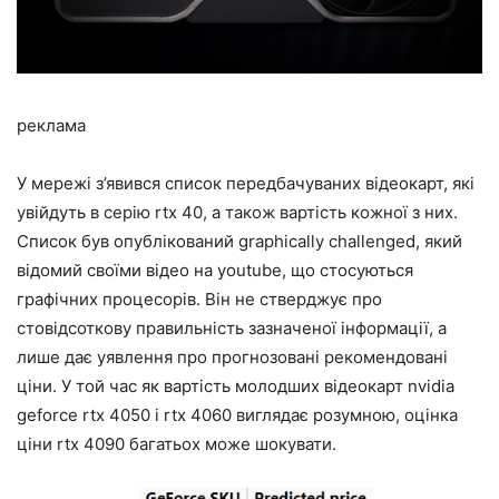
реклама
У мережі з’явився список передбачуваних відеокарт, які
увійдуть в серію rtx 40, а також вартість кожної з них.
Список був опублікований graphically challenged, який
відомий своїми відео на youtube, що стосуються
графічних процесорів. Він не стверджує про
стовідсоткову правильність зазначеної інформації, а
лише дає уявлення про прогнозовані рекомендовані
ціни. У той час як вартість молодших відеокарт nvidia
geforce rtx 4050 і rtx 4060 виглядає розумною, оцінка
ціни rtx 4090 багатьох може шокувати.