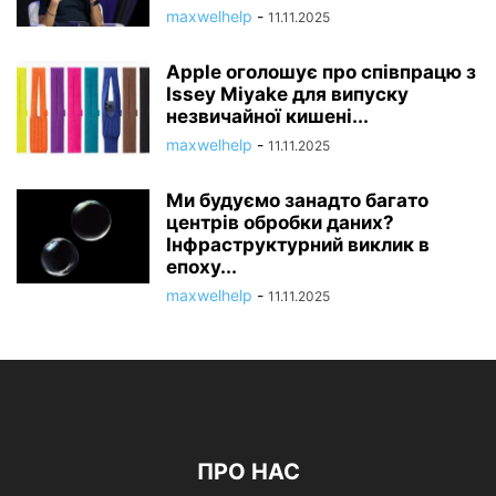
maxwelhelp
-
11.11.2025
Apple оголошує про співпрацю з
Issey Miyake для випуску
незвичайної кишені...
maxwelhelp
-
11.11.2025
Ми будуємо занадто багато
центрів обробки даних?
Інфраструктурний виклик в
епоху...
maxwelhelp
-
11.11.2025
ПРО НАС