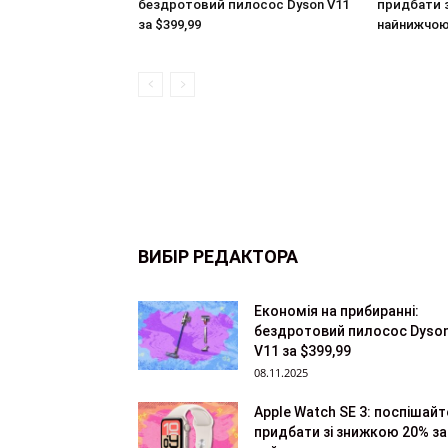
бездротовий пилосос Dyson V11
придбати з
за $399,99
найнижчою
ВИБІР РЕДАКТОРА
Економія на прибиранні:
бездротовий пилосос Dyso
V11 за $399,99
08.11.2025
Apple Watch SE 3: поспішайт
придбати зі знижкою 20% за