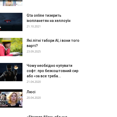
Gta online тизерить
інопланетян на хеллоуїн
21.10.2021
Які літні табори AI, і вони того
варті?
23.09.2025
Чому необхідно купувати
софт: про безкоштовний сир
або «за все треба...
21.04.2020
Люсі
20.04.2020