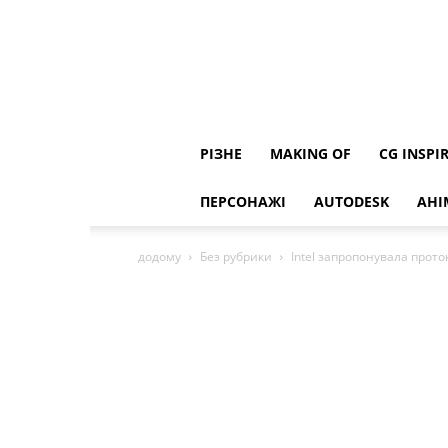
РІЗНЕ
MAKING OF
CG INSPI
ПЕРСОНАЖІ
AUTODESK
АНІ
додому
Без рубрики
Intel запропонувала прото