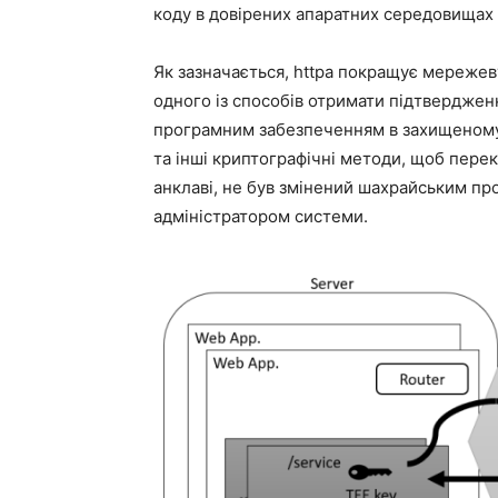
коду в довірених апаратних середовищах (t
Як зазначається, httpa покращує мережев
одного із способів отримати підтверджен
програмним забезпеченням в захищеному
та інші криптографічні методи, щоб перек
анклаві, не був змінений шахрайським пр
адміністратором системи.