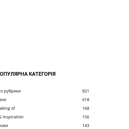
ОПУЛЯРНА КАТЕГОРІЯ
ез рубрики
821
ізне
618
aking of
168
 Inspiration
156
роки
143