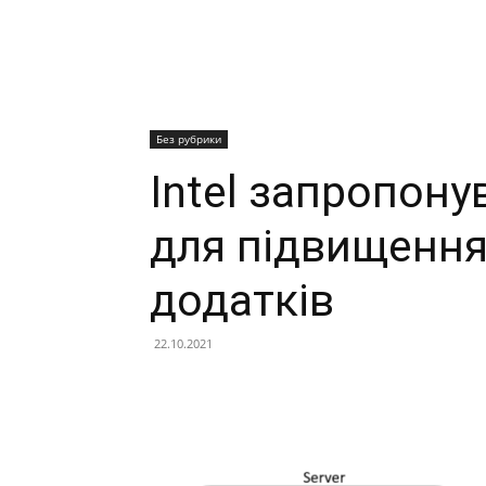
Без рубрики
Intel запропону
для підвищення
додатків
22.10.2021