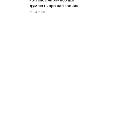
«Strange Alloy» або що
думають про нас «вони»
21.04.2020