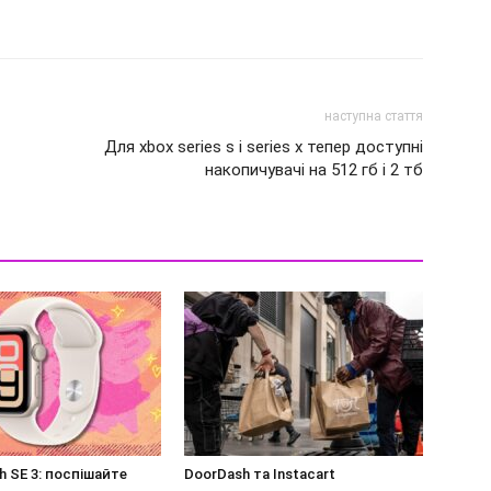
наступна стаття
Для xbox series s і series x тепер доступні
накопичувачі на 512 гб і 2 тб
h SE 3: поспішайте
DoorDash та Instacart