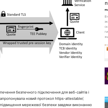
п
ma
В
эк
ск
г
жи
зпечення безпечного підключення для веб-сайтів і
 запропонувала новий протокол https-attestable(
о підвищення мережевої безпеки завдяки виконанню