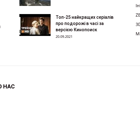
І
Z
Топ-25 найкращих серіалів
про подорожі в часі за
3
м
версією Кинопоиск
M
20.09.2021
О НАС
 , на якому ви навчитеся 3d моделюванню .
затися з нами:
maxwelhelp@gmail.com
в’ю
ZBrush
3D арт
Maya
Софт
3D сцени
Персонажі
Autode