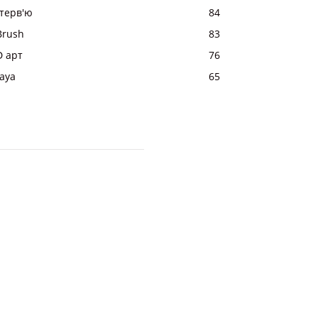
нтерв'ю
84
Brush
83
D арт
76
aya
65
sk
Анімація і VFX
3Ds Max
Photoshop