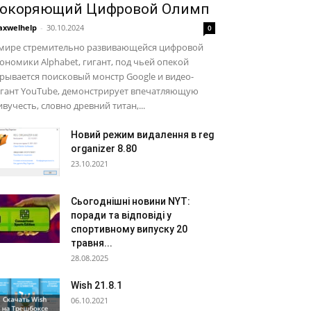
окоряющий Цифровой Олимп
xwelhelp
-
30.10.2024
0
 мире стремительно развивающейся цифровой
ономики Alphabet, гигант, под чьей опекой
рывается поисковый монстр Google и видео-
игант YouTube, демонстрирует впечатляющую
вучесть, словно древний титан,...
Новий режим видалення в reg
organizer 8.80
23.10.2021
Сьогоднішні новини NYT:
поради та відповіді у
спортивному випуску 20
травня...
28.08.2025
Wish 21.8.1
06.10.2021