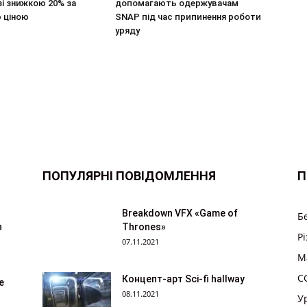
і знижкою 20% за
допомагають одержувачам
 ціною
SNAP під час припинення роботи
уряду
ПОПУЛЯРНІ ПОВІДОМЛЕННЯ
П
Breakdown VFX «Game of
Б
n
Thrones»
Р
07.11.2021
M
CG
Концепт-арт Sci-fi hallway
е
08.11.2021
У