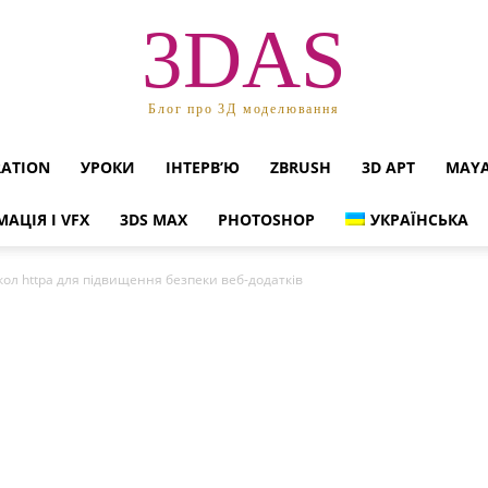
3DAS
Блог про 3Д моделювання
RATION
УРОКИ
ІНТЕРВ’Ю
ZBRUSH
3D АРТ
MAY
МАЦІЯ І VFX
3DS MAX
PHOTOSHOP
УКРАЇНСЬКА
кол httpa для підвищення безпеки веб-додатків