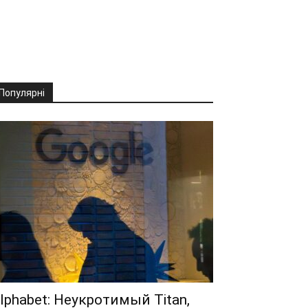
Популярні
lphabet: Неукротимый Titan,