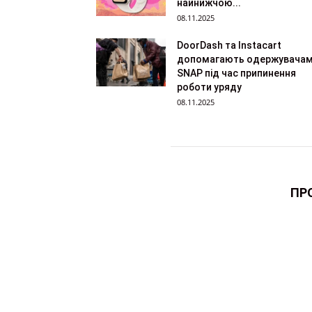
найнижчою...
08.11.2025
DoorDash та Instacart
допомагають одержувача
SNAP під час припинення
роботи уряду
08.11.2025
ПР
Cайт
зв'я
Різне
Making of
CG Inspiration
Уроки
Інтер