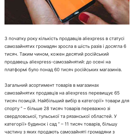
З початку року кількість продавців aliexpress в статусі
самозайнятих громадян зросла в шість разів і досягла 6
тисяч. Таким чином, кожен десятий російський
продавець aliexpress-самозайнятий: до осені на
платформі було понад 60 тисяч російських магазинів.
Загальний асортимент товарів в магазинах
самозайнятих продавців на aliexpress перевищує 65
тисяч позицій. Найбільший вибір в категорії» товари для
спорту ” – більше 28 тисяч товарів переважно зі
свердловської, тульської та рязанської областей. У
категорії» будинок і сад ” – 11 тисяч товарів, більшу
частину з яких продають самозайняті громадяни з