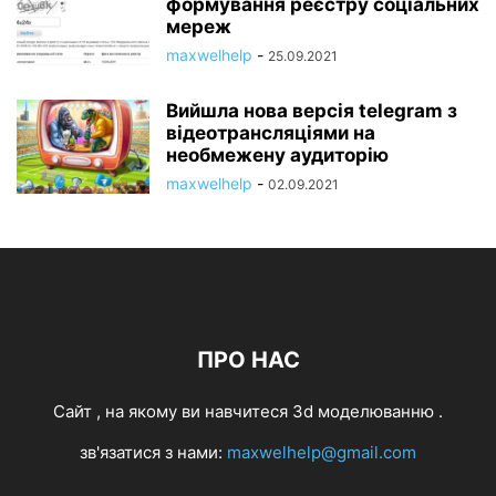
формування реєстру соціальних
мереж
maxwelhelp
-
25.09.2021
Вийшла нова версія telegram з
відеотрансляціями на
необмежену аудиторію
maxwelhelp
-
02.09.2021
ПРО НАС
Cайт , на якому ви навчитеся 3d моделюванню .
зв'язатися з нами:
maxwelhelp@gmail.com