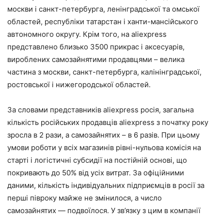
москви і санкт-петербурга, ленінградської та омської
областей, республіки татарстан і ханти-мансійського
автономного округу. Крім того, на aliexpress
представлено близько 3500 прикрас і аксесуарів,
вироблених самозайнятими продавцями – велика
частина з москви, санкт-петербурга, калінінградської,
ростовської і нижегородської областей.
За словами представників aliexpress росія, загальна
кількість російських продавців aliexpress з початку року
зросла в 2 рази, а самозайнятих – в 6 разів. При цьому
умови роботи у всіх магазинів рівні-нульова комісія на
старті і логістичні субсидії на постійній основі, що
покривають до 50% від усіх витрат. За офіційними
даними, кількість індивідуальних підприємців в росії за
перші півроку майже не змінилося, а число
самозайнятих — подвоїлося. У зв’язку з цим в компанії