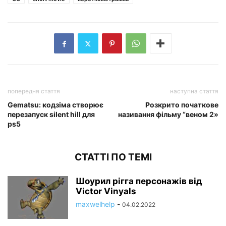
попередня стаття
наступна стаття
Gematsu: кодзіма створює
Розкрито початкове
перезапуск silent hill для
називання фільму “веном 2»
ps5
СТАТТІ ПО ТЕМІ
Шоурил рігга персонажів від
Victor Vinyals
maxwelhelp
-
04.02.2022