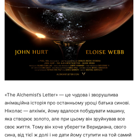
«The Alchemist’s Letter» — це чудова і зворушлива
анімаційна історія про останньому уроці батька синові.
Ніколас — алхімік, йому вдалося побудувати машину,
яка створює золото, але при цьому він зруйнував все
своє життя. Тому він хоче уберегти Веридиана, свого
сина, від тієї ж долі і не дати йому ступити на той самий