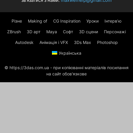
зв'язатися з нами:
maxwelhelp@gmail.com
Різне
Making of
CG Inspiration
Уроки
Інтерв’ю
ZBrush
3D арт
Maya
Софт
3D сцени
Персонажі
Autodesk
Анімація і VFX
3Ds Max
Photoshop
Українська
© https://3das.com.ua - при копіюванні матеріалів посилання
на сайт обов'язкове