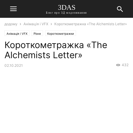
3DAS
Блог про 3Д моделювання
додому
Анімація і VFX
Короткометражка «The Alchemists Letter»
Анімація і VFX
Різне
Короткометражки
Короткометражка «The
Alchemists Letter»
432
02.10.2021