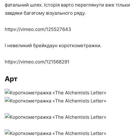
фатальний шлях. Історія варто переглянути вже тільки
завдяки багатому візуального ряду.
httpv://vimeo.com/125527643
І невеликий брейкдаун короткометражки.
httpv://vimeo.com/121568291
Арт