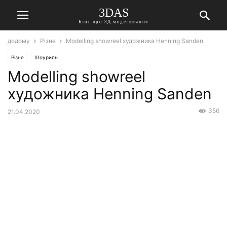
3DAS
Блог про 3Д моделювання
додому
Різне
Modelling showreel художника Henning Sanden
Різне
Шоурилы
Modelling showreel
художника Henning Sanden
356
21.04.2020