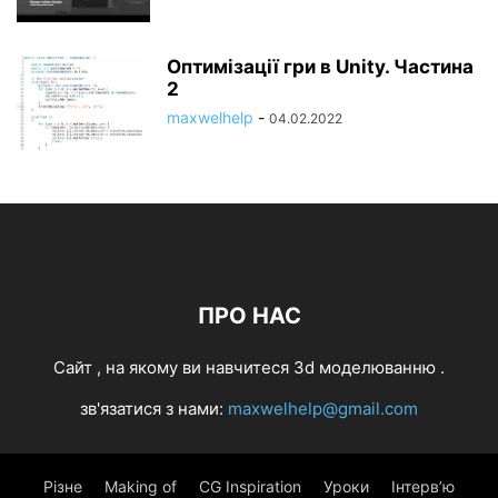
Оптимізації гри в Unity. Частина
2
maxwelhelp
-
04.02.2022
ПРО НАС
Cайт , на якому ви навчитеся 3d моделюванню .
зв'язатися з нами:
maxwelhelp@gmail.com
Різне
Making of
CG Inspiration
Уроки
Інтерв’ю