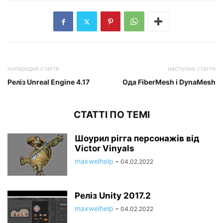
попередня стаття
наступна стаття
Реліз Unreal Engine 4.17
Ода FiberMesh і DynaMesh
СТАТТІ ПО ТЕМІ
Шоурил рігга персонажів від
Victor Vinyals
maxwelhelp
-
04.02.2022
Реліз Unity 2017.2
maxwelhelp
-
04.02.2022