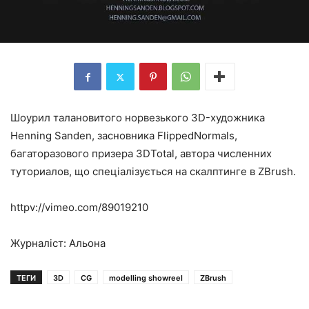
Шоурил талановитого норвезького 3D-художника
Henning Sanden, засновника FlippedNormals,
багаторазового призера 3DTotal, автора численних
туториалов, що спеціалізується на скалптинге в ZBrush.
httpv://vimeo.com/89019210
Журналіст: Альона
ТЕГИ
3D
CG
modelling showreel
ZBrush