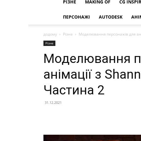
РІЗНЕ
MAKING OF
CG INSPI
ПЕРСОНАЖІ
AUTODESK
АНІ
додому
Різне
Моделювання персонажів для ані
Різне
Моделювання п
анімації з Shan
Частина 2
31.12.2021