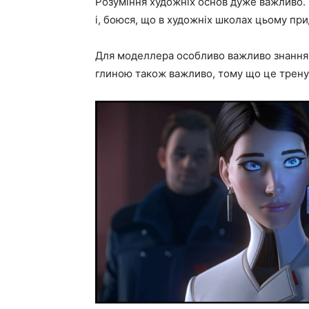
Розуміння художніх основ дуже важливо. 
і, боюся, що в художніх школах цьому при
Для моделлера особливо важливо знання а
глиною також важливо, тому що це тренує