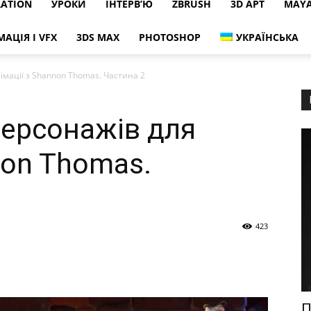
RATION
УРОКИ
ІНТЕРВ’Ю
ZBRUSH
3D АРТ
MAY
МАЦІЯ І VFX
3DS MAX
PHOTOSHOP
УКРАЇНСЬКА
мації з Shannon Thomas. Частина 2
ерсонажів для
non Thomas.
423
П