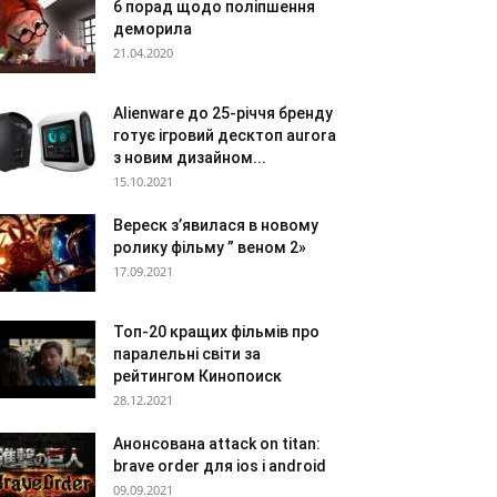
6 порад щодо поліпшення
деморила
21.04.2020
Alienware до 25-річчя бренду
готує ігровий десктоп aurora
з новим дизайном...
15.10.2021
Вереск з’явилася в новому
ролику фільму ” веном 2»
17.09.2021
Топ-20 кращих фільмів про
паралельні світи за
рейтингом Кинопоиск
28.12.2021
Анонсована attack on titan:
brave order для ios і android
09.09.2021