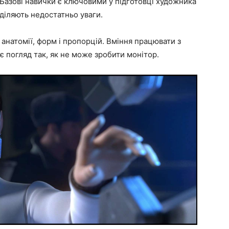
Базові навички є ключовими у підготовці художника
діляють недостатньо уваги.
натомії, форм і пропорцій. Вміння працювати з
 погляд так, як не може зробити монітор.