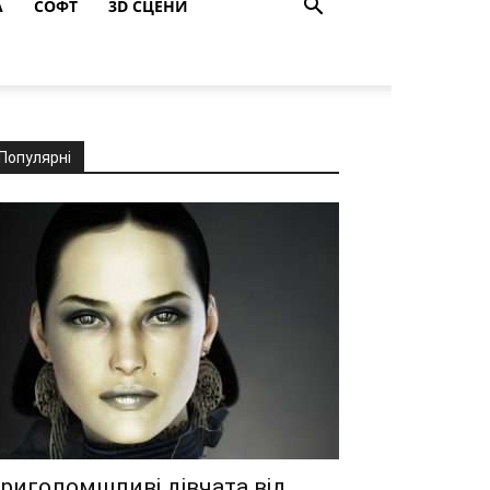
A
СОФТ
3D СЦЕНИ
Популярні
риголомшливі дівчата від