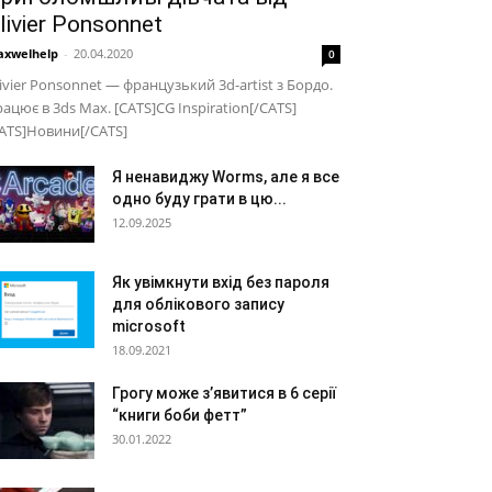
livier Ponsonnet
xwelhelp
-
20.04.2020
0
ivier Ponsonnet — французький 3d-artist з Бордо.
ацює в 3ds Max. [CATS]CG Inspiration[/CATS]
ATS]Новини[/CATS]
Я ненавиджу Worms, але я все
одно буду грати в цю...
12.09.2025
Як увімкнути вхід без пароля
для облікового запису
microsoft
18.09.2021
Грогу може з’явитися в 6 серії
“книги боби фетт”
30.01.2022