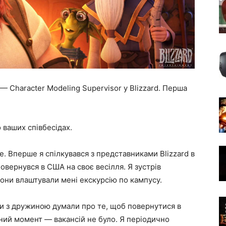
 Character Modeling Supervisor у Blizzard. Перша
 ваших співбесідах.
е. Вперше я спілкувався з представниками Blizzard в
повернувся в США на своє весілля. Я зустрів
 вони влаштували мені екскурсію по кампусу.
 ми з дружиною думали про те, щоб повернутися в
ідний момент — вакансій не було. Я періодично