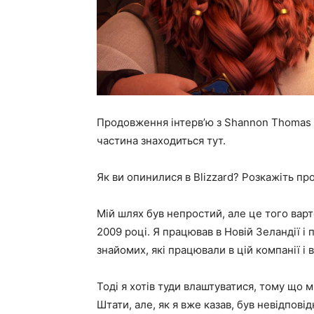
Продовження інтерв’ю з Shannon Thomas —
частина знаходиться тут.
Як ви опинилися в Blizzard? Розкажіть про
Мій шлях був непростий, але це того варт
2009 році. Я працював в Новій Зеландії і 
знайомих, які працювали в цій компанії і
Тоді я хотів туди влаштуватися, тому що
Штати, але, як я вже казав, був невідпов