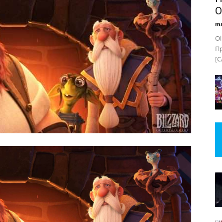
O
ma
Ol
Пр
[C