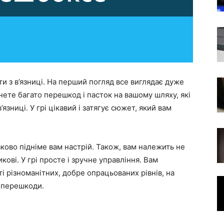
и з в’язниці. На перший погляд все виглядає дуже
інете багато перешкод і пасток на вашому шляху, які
зниці. У грі цікавий і затягує сюжет, який вам
зково підніме вам настрій. Також, вам належить не
кові. У грі просте і зручне управління. Вам
і різноманітних, добре опрацьованих рівнів, на
і перешкоди.