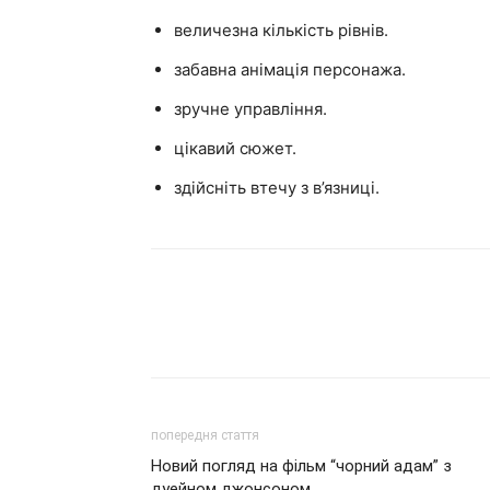
величезна кількість рівнів.
забавна анімація персонажа.
зручне управління.
цікавий сюжет.
здійсніть втечу з в’язниці.
попередня стаття
Новий погляд на фільм “чорний адам” з
дуейном джонсоном