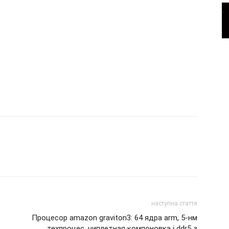
наступна стаття
Процесор amazon graviton3: 64 ядра arm, 5-нм
техпроцес, чиплетная компоновка і ddr5 з