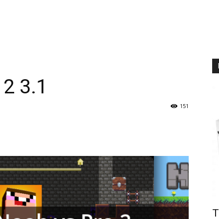
 2 3.1
151
T