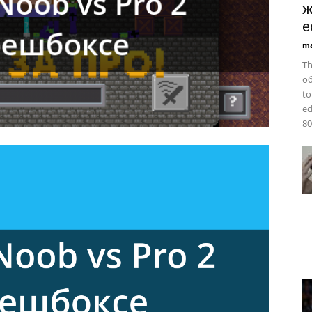
ж
e
ma
Th
об
to
ed
80