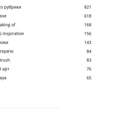
ез рубрики
821
ізне
618
aking of
168
 Inspiration
156
роки
143
нтерв'ю
84
Brush
83
D арт
76
aya
65