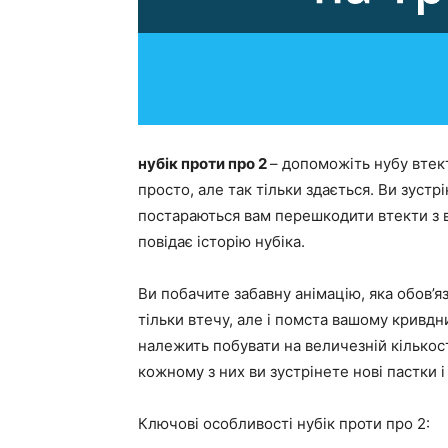
нубік проти про 2
– допоможіть нубу втект
просто, але так тільки здається. Ви зустр
постараються вам перешкодити втекти з в’я
повідає історію нубіка.
Ви побачите забавну анімацію, яка обов’я
тільки втечу, але і помста вашому кривдни
належить побувати на величезній кількост
кожному з них ви зустрінете нові пастки 
Ключові особливості нубік проти про 2: