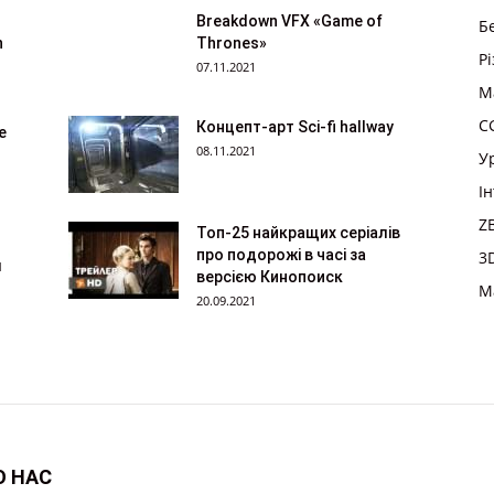
Breakdown VFX «Game of
Б
n
Thrones»
Р
07.11.2021
M
CG
Концепт-арт Sci-fi hallway
е
08.11.2021
У
І
Z
Топ-25 найкращих серіалів
про подорожі в часі за
3
м
версією Кинопоиск
M
20.09.2021
О НАС