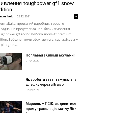
ивлення toughpower gf1 snow
dition
xwelhelp
-
22.12.2021
0
ermaltake, провідний виробник ігрового
ладнання представила нові блоки живлення
ughpower gf1 650/750/850 w snow - tt premium
ition. Забезпечуючи ефективність, сертифіковану
 plus gold,...
Поплавай з білими акулами!
21.04.2020
Як зробити завантажувальну
флешку через ultraiso
02.09.2021
Марсель – ПСЖ: як дивитися
пряму трансляцію матчу Ліги