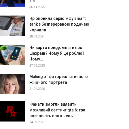
1 з...
06.11.2025
Hp оновила серію мфу smart
tank з безперервною подачею
чорнила
28.09.2021
Чи варто повідомляти про
шахраїв? Чому Я це роблю і
Чому...
27.08.2025
Making of фотореалістичного
жіночого портрета
21.04.2020
Фанати змогли виявити
можливий сеттинг gta 6: гра
розповість про кінець...
24.09.2021