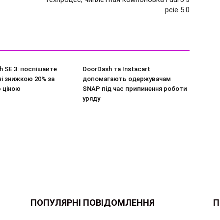
pcie 5.0
h SE 3: поспішайте
DoorDash та Instacart
і знижкою 20% за
допомагають одержувачам
 ціною
SNAP під час припинення роботи
уряду
ПОПУЛЯРНІ ПОВІДОМЛЕННЯ
П