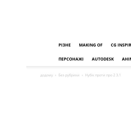
РІЗНЕ
MAKING OF
CG INSPI
ПЕРСОНАЖІ
AUTODESK
АНІ
додому
Без рубрики
Нубік проти про 2 3.1