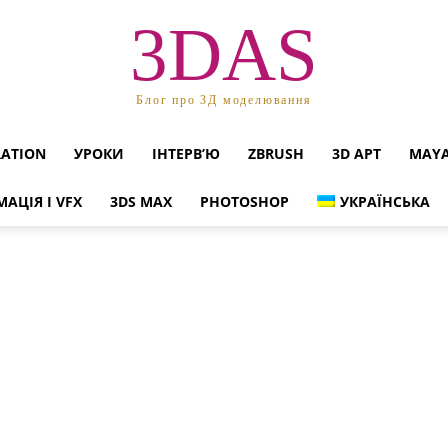
3DAS
Блог про 3Д моделювання
RATION
УРОКИ
ІНТЕРВ’Ю
ZBRUSH
3D АРТ
MAY
МАЦІЯ І VFX
3DS MAX
PHOTOSHOP
УКРАЇНСЬКА