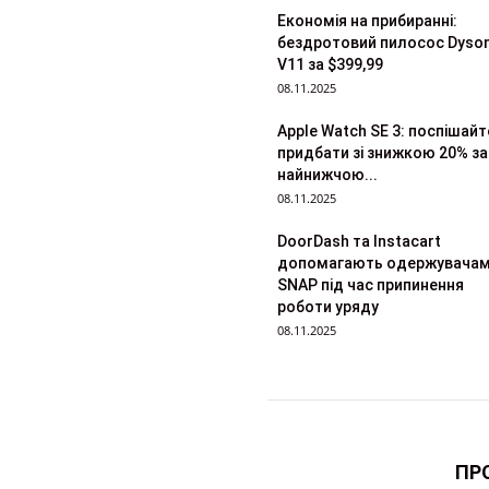
Економія на прибиранні:
бездротовий пилосос Dyso
V11 за $399,99
08.11.2025
Apple Watch SE 3: поспішайт
придбати зі знижкою 20% за
найнижчою...
08.11.2025
DoorDash та Instacart
допомагають одержувача
SNAP під час припинення
роботи уряду
08.11.2025
ПР