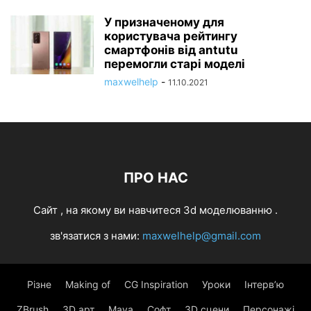
У призначеному для
користувача рейтингу
смартфонів від antutu
перемогли старі моделі
maxwelhelp
-
11.10.2021
ПРО НАС
Cайт , на якому ви навчитеся 3d моделюванню .
зв'язатися з нами:
maxwelhelp@gmail.com
Різне
Making of
CG Inspiration
Уроки
Інтерв’ю
ZBrush
3D арт
Maya
Софт
3D сцени
Персонажі