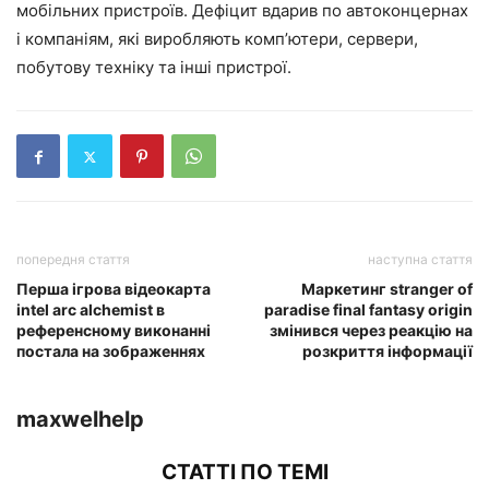
мобільних пристроїв. Дефіцит вдарив по автоконцернах
і компаніям, які виробляють комп’ютери, сервери,
побутову техніку та інші пристрої.
попередня стаття
наступна стаття
Перша ігрова відеокарта
Маркетинг stranger of
intel arc alchemist в
paradise final fantasy origin
референсному виконанні
змінився через реакцію на
постала на зображеннях
розкриття інформації
maxwelhelp
СТАТТІ ПО ТЕМІ