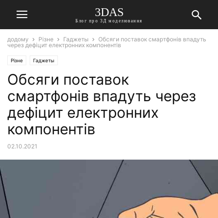
3DAS
Блог про 3Д моделювання
додому
Різне
Гаджеты
Обсяги поставок смартфонів впадуть
через дефіцит електронних компонентів
Різне
Гаджеты
Обсяги поставок
смартфонів впадуть через
дефіцит електронних
компонентів
02.10.2021