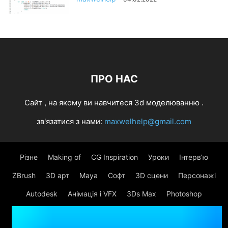
ПРО НАС
Cайт , на якому ви навчитеся 3d моделюванню .
зв'язатися з нами:
maxwelhelp@gmail.com
Різне
Making of
CG Inspiration
Уроки
Інтерв’ю
ZBrush
3D арт
Maya
Софт
3D сцени
Персонажі
Autodesk
Анімація і VFX
3Ds Max
Photoshop