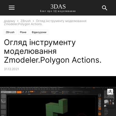
3DAS
Блог про 3Д моделювання
додому
ZBrush
Огляд інструменту моделювання
Zmodeler.Polygon Actions.
ZBrush
Різне
Відеоуроки
Огляд інструменту
моделювання
Zmodeler.Polygon Actions.
31.12.2021