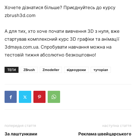
Хочете дізнатися більше? Приєднуйтесь до курсу
zbrush3d.com
А для тих, хто хоче почати вивчення 3D з нуля, вже
стартував комплексний курс 3D графіки та анімації
3dmaya.com.ua. Спробувати навчання можна на
тестовій тижня абсолютно безкоштовно!
ТЕГИ
ZBrush
Zmodeller
відеоуроки
туторіал
попередня стаття
наступна стаття
За лаштунками
Реклама швейцарського