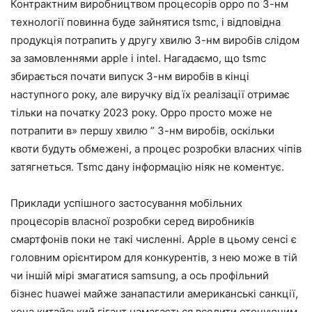
Контрактним виробництвом процесорів oppo по 3-нм
технології повинна буде зайнятися tsmc, і відповідна
продукція потрапить у другу хвилю 3-нм виробів слідом
за замовленнями apple і intel. Нагадаємо, що tsmc
збирається почати випуск 3-нм виробів в кінці
наступного року, але виручку від їх реалізації отримає
тільки на початку 2023 року. Oppo просто може не
потрапити в» першу хвилю ” 3-нм виробів, оскільки
квоти будуть обмежені, а процес розробки власних чіпів
затягнеться. Tsmc дану інформацію ніяк не коментує.
Приклади успішного застосування мобільних
процесорів власної розробки серед виробників
смартфонів поки не такі численні. Apple в цьому сенсі є
головним орієнтиром для конкурентів, з нею може в тій
чи іншій мірі змагатися samsung, а ось профільний
бізнес huawei майже занапастили американські санкції,
хоча китайський гігант намагається вселити оточуючим