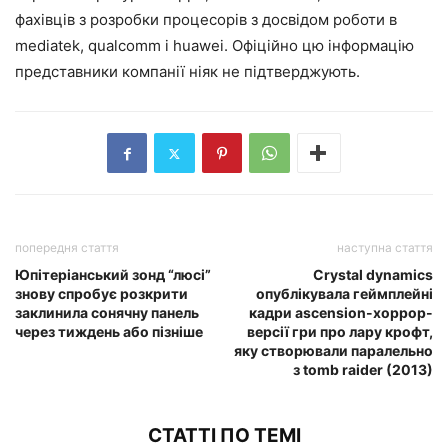
фахівців з розробки процесорів з досвідом роботи в
mediatek, qualcomm і huawei. Офіційно цю інформацію
представники компанії ніяк не підтверджують.
попередня стаття
наступна стаття
Юпітеріанський зонд “люсі”
Crystal dynamics
знову спробує розкрити
опублікувала геймплейні
заклинила сонячну панель
кадри ascension-хоррор-
через тиждень або пізніше
версії гри про лару крофт,
яку створювали паралельно
з tomb raider (2013)
СТАТТІ ПО ТЕМІ