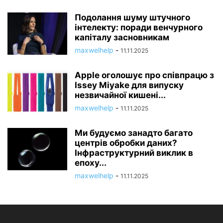
Подолання шуму штучного
інтелекту: поради венчурного
капіталу засновникам
maxwelhelp
-
11.11.2025
Apple оголошує про співпрацю з
Issey Miyake для випуску
незвичайної кишені...
maxwelhelp
-
11.11.2025
Ми будуємо занадто багато
центрів обробки даних?
Інфраструктурний виклик в
епоху...
maxwelhelp
-
11.11.2025