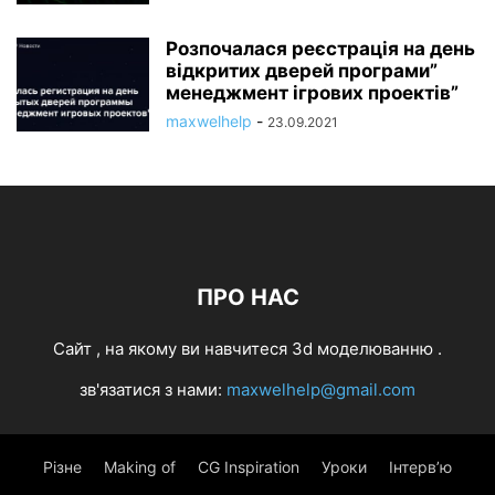
Розпочалася реєстрація на день
відкритих дверей програми”
менеджмент ігрових проектів”
maxwelhelp
-
23.09.2021
ПРО НАС
Cайт , на якому ви навчитеся 3d моделюванню .
зв'язатися з нами:
maxwelhelp@gmail.com
Різне
Making of
CG Inspiration
Уроки
Інтерв’ю