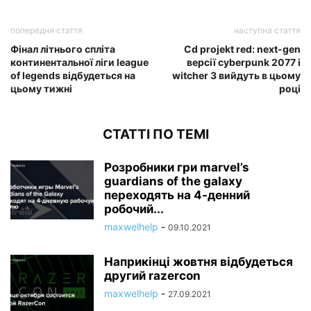
попередня стаття
наступна стаття
Фінал літнього спліта
Cd projekt red: next-gen
континентальної ліги league
версії cyberpunk 2077 і
of legends відбудеться на
witcher 3 вийдуть в цьому
цьому тижні
році
СТАТТІ ПО ТЕМІ
Розробники гри marvel’s
guardians of the galaxy
переходять на 4-денний
робочий...
maxwelhelp
-
09.10.2021
Наприкінці жовтня відбудеться
другий razercon
maxwelhelp
-
27.09.2021