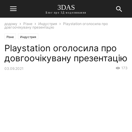
3DAS
Блог про 3Д моделювання
додому
Різне
Индустрия
Playstation оголосила про
довгоочікувану презентацію
Різне
Индустрия
Playstation оголосила про
довгоочікувану презентацію
173
03.09.2021