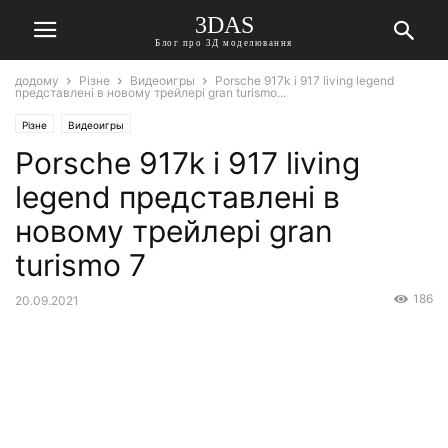
3DAS
Блог про 3Д моделювання
додому
Різне
Видеоигры
Porsche 917k і 917 living legend
представлені в новому трейлері gran turismo...
Різне
Видеоигры
Porsche 917k і 917 living
legend представлені в
новому трейлері gran
turismo 7
186
20.09.2021