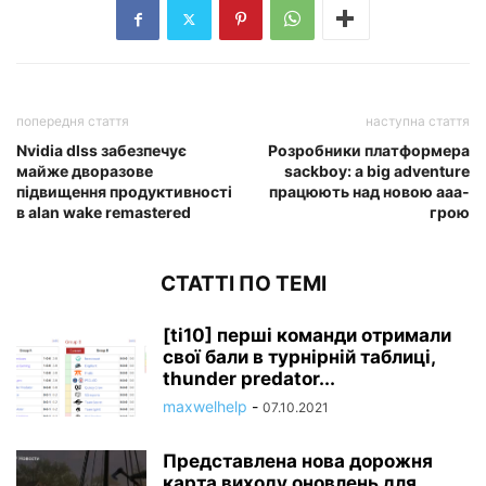
попередня стаття
наступна стаття
Nvidia dlss забезпечує
Розробники платформера
майже дворазове
sackboy: a big adventure
підвищення продуктивності
працюють над новою aaa-
в alan wake remastered
грою
СТАТТІ ПО ТЕМІ
[ti10] перші команди отримали
свої бали в турнірній таблиці,
thunder predator...
maxwelhelp
-
07.10.2021
Представлена нова дорожня
карта виходу оновлень для