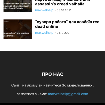
assassin’s creed valhalla
maxwelhelp
-
03.10.2021
“сувора робота” для ковбоїв red
dead online
maxwelhelp
-
01.10.2021
ПРО НАС
Cайт , на якому ви навчитеся 3d моделюванню .
зв'язатися з нами:
maxwelhelp@gmail.com