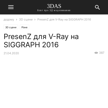
3DAS
Блог про 3Д моделювання
додому
3D сцени
PresenZ для V-Ray на SIGGRAPH 2016
3D сцени
Різне
PresenZ для V-Ray на
SIGGRAPH 2016
387
21.04.2020