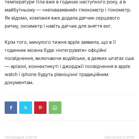
температури тіла вже в годинах наступного року, а в
майбутньому — «неінвазивний» глюкометр і тонометр.
Як відомо, компанія вже додала датчик серцевого
ритму, оксиметр і навіть датчик для зняття екг.
Крім того, минулого тижня apple заявила, що в її
годинник можна буде «інтегрувати» офіційні
посвідчення, включаючи водійське, в деяких штатах сша
— арізоні, коннектикуті і джорджії посвідчення в apple
watch і iphone будуть рівноцінні традиційним
документам.
попередня стаття
наступна стаття