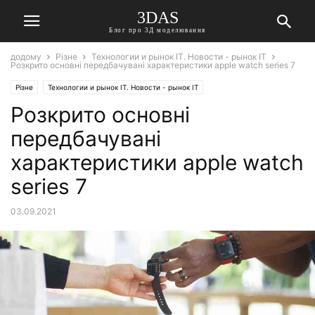
3DAS
Блог про 3Д моделювання
додому
Різне
Технологии и рынок IT. Новости - рынок IT
Розкрито основні передбачувані характеристики apple watch series 7
Різне
Технологии и рынок IT. Новости - рынок IT
Розкрито основні
передбачувані
характеристики apple watch
series 7
03.09.2021