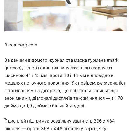
Bloomberg.com
За даними відомого журналіста марка гурмана (mark
gurman), тепер годинник випускається в корпусах
шириною 41 і 45 мм, проти 40 і 44 мм відповідно в
моделях поточного покоління. Як повідомляє журналіст
з посиланням на джерела, що побажали залишитися
анонімними, діагоналі дисплеїв теж змінилися — з 1,78
дюйма до 1,9 дюйма в більшій моделі.
Її дисплей підтримує роздільну здатність 396 x 484
пікселя — проти 368 x 448 пікселя у версії, яку