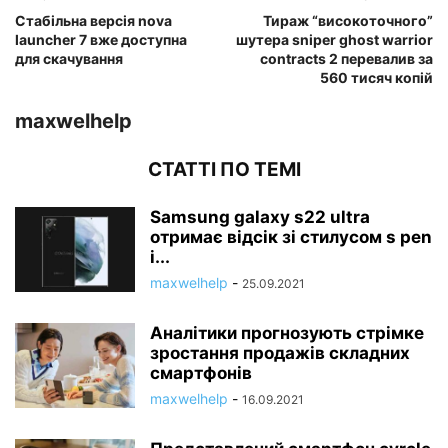
Стабільна версія nova
Тираж “високоточного”
launcher 7 вже доступна
шутера sniper ghost warrior
для скачування
contracts 2 перевалив за
560 тисяч копій
maxwelhelp
СТАТТІ ПО ТЕМІ
Samsung galaxy s22 ultra
отримає відсік зі стилусом s pen
і...
maxwelhelp
-
25.09.2021
Аналітики прогнозують стрімке
зростання продажів складних
смартфонів
maxwelhelp
-
16.09.2021