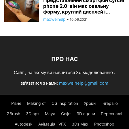
Представлений смартфон cyrcle
phone 2.0-він має овальну
форму, круглий дисплей і...
maxwelhelp
-
10.09.2021
ПРО НАС
Cайт , на якому ви навчитеся 3d моделюванню .
зв'язатися з нами:
maxwelhelp@gmail.com
Різне
Making of
CG Inspiration
Уроки
Інтерв’ю
ZBrush
3D арт
Maya
Софт
3D сцени
Персонажі
Autodesk
Анімація і VFX
3Ds Max
Photoshop