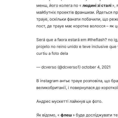
менш, його колега по «
людині зі сталі
»,
майбутніх проектів франшизи. Йдеться про
трауе, оскільки фанати побачили, що реж
пост, де трауе має коротке волосся – як ц
Será que a faora estará em #theflash? no ig
projeto no reino unido e teve inclusive que 
curtiu a foto dela
— dcverso (@dcverso1) october 4, 2021
В instagram антьє трауе розповіла, що бр
великобританії, і повернулася до коротко
Андрес мускетті лайкнув це фото.
Як відомо, «
флеш
» буде досліджувати те