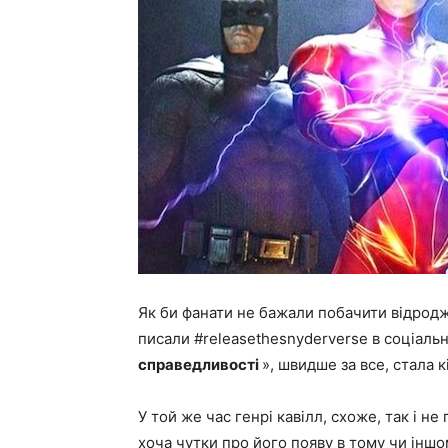
Як би фанати не бажали побачити відродже
писали #releasethesnyderverse в соціаль
справедливості
», швидше за все, стала 
У той же час генрі кавілл, схоже, так і н
хоча чутки про його появу в тому чи іншо