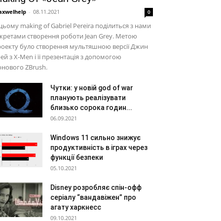
xwelhelp
-
08.11.2021
0
цьому making of Gabriel Pereira поділиться з нами
кретами створення роботи Jean Grey. Метою
оекту було створення мультяшною версії Джин
ей з X-Men і її презентація з допомогою
нового ZBrush.
Чутки: у новій god of war
планують реалізувати
близько сорока годин...
06.09.2021
Windows 11 сильно знижує
продуктивність в іграх через
функції безпеки
05.10.2021
Disney розробляє спін-офф
серіалу “вандавіжен” про
агату харкнесс
09.10.2021