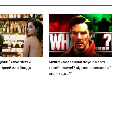
юни” хоче зняти
Мультивселенная псує смерті
к джеймса бонда
героїв marvel? відповів режисер ”
що, якщо…?”