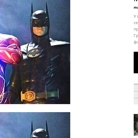
ma
У 
се
пр
Гр
фо