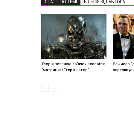
СТАТТІ ПО ТЕМІ
БІЛЬШЕ ВІД АВТОРА
Теорія пояснює зв’язок всесвітів
Режисер “д
“матриця» і “термінатор”
перезапус