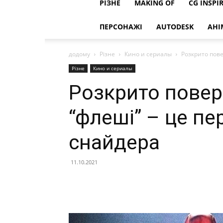
РІЗНЕ
MAKING OF
CG INSPI
ПЕРСОНАЖІ
AUTODESK
АНІ
додому
Різне
Кино и сериалы
Розкрито пове
Різне
Кино и сериалы
Розкрито повер
“флеші” – це п
снайдера
11.10.2021