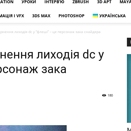
RATION
УРОКИ
ІНТЕРВ’Ю
ZBRUSH
3D АРТ
MAY
МАЦІЯ І VFX
3DS MAX
PHOTOSHOP
УКРАЇНСЬКА
рнення лиходія dc у “флеші” – це персонаж зака снайдера
нення лиходія dc у
ерсонаж зака
180
M