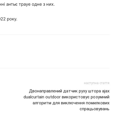
і антьє трауе одне з них.
22 року.
наступна стаття
Двонаправлений датчик руху штора ajax
dualcurtain outdoor використовує розумний
алгоритм для виключення помилкових
спрацьовувань