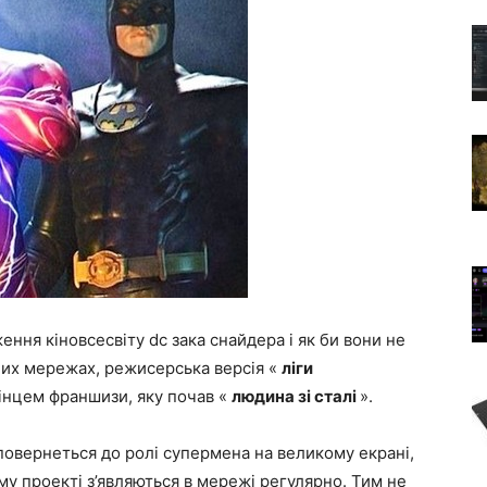
ння кіновсесвіту dc зака снайдера і як би вони не
них мережах, режисерська версія «
ліги
кінцем франшизи, яку почав «
людина зі сталі
».
е повернеться до ролі супермена на великому екрані,
му проекті з’являються в мережі регулярно. Тим не