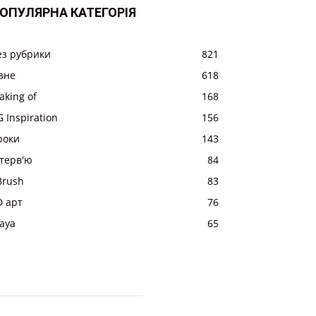
ОПУЛЯРНА КАТЕГОРІЯ
ез рубрики
821
ізне
618
aking of
168
 Inspiration
156
роки
143
нтерв'ю
84
Brush
83
D арт
76
aya
65