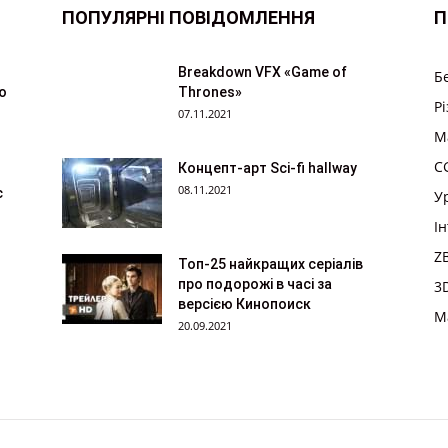
ПОПУЛЯРНІ ПОВІДОМЛЕННЯ
П
Breakdown VFX «Game of
Б
ю
Thrones»
Р
07.11.2021
M
CG
Концепт-арт Sci-fi hallway
08.11.2021
с
У
І
Z
Топ-25 найкращих серіалів
про подорожі в часі за
3
версією Кинопоиск
M
20.09.2021