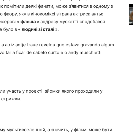
 як помітили деякі фанати, може з’явитися в одному з
 фаору, яку в кінокоміксі зіграла актриса антьє
исерові «
флеша
» андресу мускетті сподобався
е було в «
людині зі сталі
».
, a atriz antje traue revelou que estava gravando algum
voltar a ficar de cabelo curto.e o andy muschietti
али участь у проекті, зйомки якого проходили у
ї стрижки.
му мультивселенной, а значить, у фільмі може бути