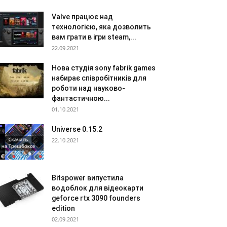
Valve працює над
технологією, яка дозволить
вам грати в ігри steam,...
22.09.2021
Нова студія sony fabrik games
набирає співробітників для
роботи над науково-
фантастичною...
01.10.2021
Universe 0.15.2
22.10.2021
Bitspower випустила
водоблок для відеокарти
geforce rtx 3090 founders
edition
02.09.2021