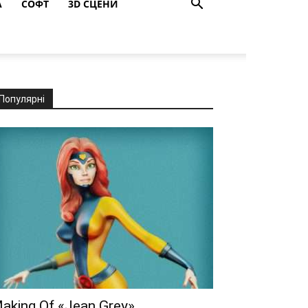
A
СОФТ
3D СЦЕНИ
Популярні
aking Of «Jean Grey»