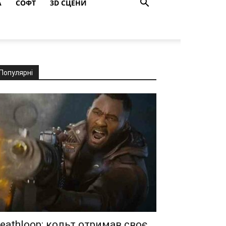
A
СОФТ
3D СЦЕНИ
Популярні
eathloop: кольт отримав своє