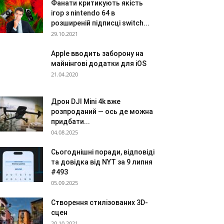
Фанати критикують якість
ігор з nintendo 64 в
розширеній підписці switch...
29.10.2021
Apple вводить заборону на
майнінгові додатки для iOS
21.04.2020
Дрон DJI Mini 4k вже
розпроданий — ось де можна
придбати...
04.08.2025
Сьогоднішні поради, відповіді
та довідка від NYT за 9 липня
#493
05.09.2025
Створення стилізованих 3D-
сцен
20.10.2021