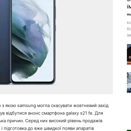
і
ma
Ко
бо
ід
но з якою samsung могла скасувати жовтневий захід
ув відбутися анонс смартфона galaxy s21 fe. Для
лька причин. Серед них високий рівень продажів
 3 і підготовка до вже швидкої появи апаратів