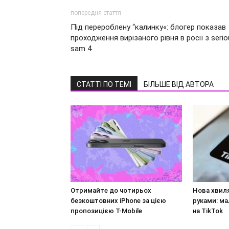
попередня стаття
Під перероблену “калинку«: блогер показав
проходження вирізаного рівня в росії з serio
sam 4
СТАТТІ ПО ТЕМІ
БІЛЬШЕ ВІД АВТОРА
Отримайте до чотирьох
Нова хвил
безкоштовних iPhone за цією
руками: ма
пропозицією T-Mobile
на TikTok