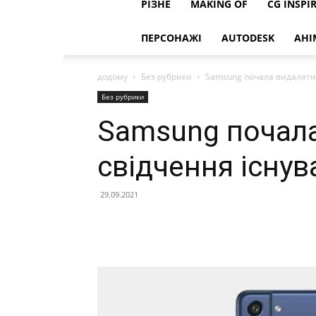
РІЗНЕ
MAKING OF
CG INSPI
ПЕРСОНАЖІ
AUTODESK
АНІ
додому
Без рубрики
Samsung почала видаляти 
Без рубрики
Samsung почал
свідчення існув
29.09.2021