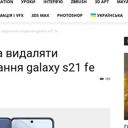
RATION
УРОКИ
ІНТЕРВ’Ю
ZBRUSH
3D АРТ
MAY
МАЦІЯ І VFX
3DS MAX
PHOTOSHOP
УКРАЇНСЬКА
свідчення існування galaxy s21 fe
а видаляти
ання galaxy s21 fe
163
D