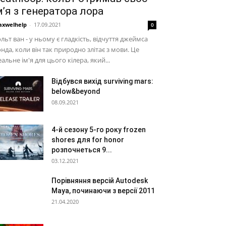
м’я з генератора лора
xwelhelp
-
17.09.2021
0
льт ван - у ньому є гладкість, відчуття джеймса
нда, коли він так природно злітає з мови. Це
еальне ім'я для цього кілера, який...
Відбувся вихід surviving mars:
below&beyond
08.09.2021
4-й сезону 5-го року frozen
shores для for honor
розпочнеться 9...
03.12.2021
Порівняння версій Autodesk
Maya, починаючи з версії 2011
21.04.2020