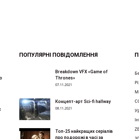
ПОПУЛЯРНІ ПОВІДОМЛЕННЯ
П
Breakdown VFX «Game of
Б
ю
Thrones»
Р
07.11.2021
M
CG
Концепт-арт Sci-fi hallway
08.11.2021
с
У
І
Z
Топ-25 найкращих серіалів
про подорожі в часі за
3