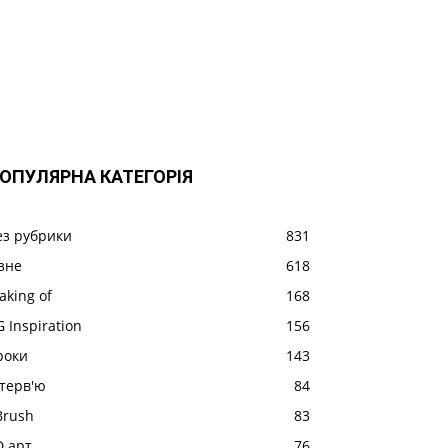
ОПУЛЯРНА КАТЕГОРІЯ
ез рубрики
831
ізне
618
aking of
168
 Inspiration
156
роки
143
нтерв'ю
84
Brush
83
D арт
76