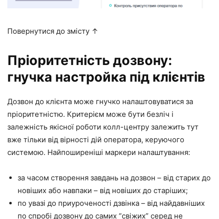
Повернутися до змісту ↑
Пріоритетність дозвону:
гнучка настройка під клієнтів
Дозвон до клієнта може гнучко налаштовуватися за
пріоритетністю. Критерієм може бути безліч і
залежність якісної роботи колл-центру залежить тут
вже тільки від вірності дій оператора, керуючого
системою. Найпоширеніші маркери налаштування:
за часом створення завдань на дозвон – від старих до
новіших або навпаки – від новіших до старіших;
по увазі до приуроченості дзвінка – від найдавніших
по спробі дозвону до самих “свіжих” серед не