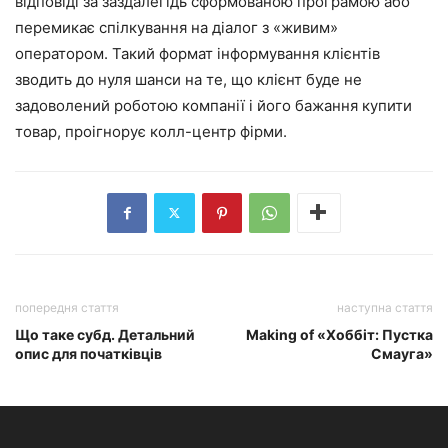
відповіді за заздалегідь сформованою програмою або
перемикає спілкування на діалог з «живим»
оператором. Такий формат інформування клієнтів
зводить до нуля шанси на те, що клієнт буде не
задоволений роботою компанії і його бажання купити
товар, проігнорує колл-центр фірми.
попередня стаття
наступна стаття
Що таке субд. Детальний
Making of «Хоббіт: Пустка
опис для початківців
Смауга»