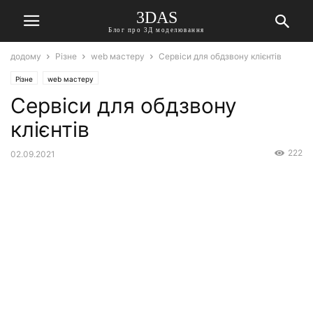
3DAS
Блог про 3Д моделювання
додому
Різне
web мастеру
Сервіси для обдзвону клієнтів
Різне
web мастеру
Сервіси для обдзвону
клієнтів
222
02.09.2021