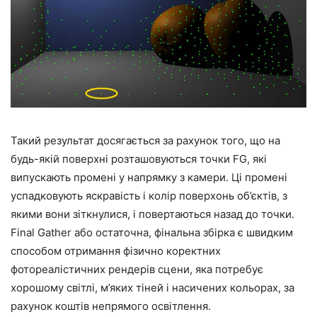
Такий результат досягається за рахунок того, що на
будь-якій поверхні розташовуються точки FG, які
випускають промені у напрямку з камери. Ці промені
успадковують яскравість і колір поверхонь об’єктів, з
якими вони зіткнулися, і повертаються назад до точки.
Final Gather або остаточна, фінальна збірка є швидким
способом отримання фізично коректних
фотореалістичних рендерів сцени, яка потребує
хорошому світлі, м’яких тіней і насичених кольорах, за
рахунок коштів непрямого освітлення.