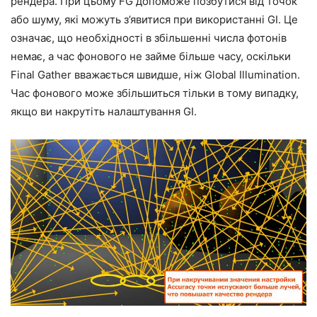
рендера. При цьому FG допоможе позбутися від точок
або шуму, які можуть з’явитися при використанні GI. Це
означає, що необхідності в збільшенні числа фотонів
немає, а час фонового не займе більше часу, оскільки
Final Gather вважається швидше, ніж Global Illumination.
Час фонового може збільшиться тільки в тому випадку,
якщо ви накрутіть налаштування GI.