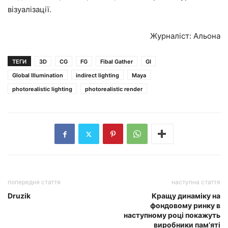
візуалізації.
Журналіст: Альона
ТЕГИ
3D
CG
FG
Fibal Gather
GI
Global Illumination
indirect lighting
Maya
photorealistic lighting
photorealistic render
попередня стаття
наступна стаття
Druzik
Кращу динаміку на
фондовому ринку в
наступному році покажуть
виробники пам’яті