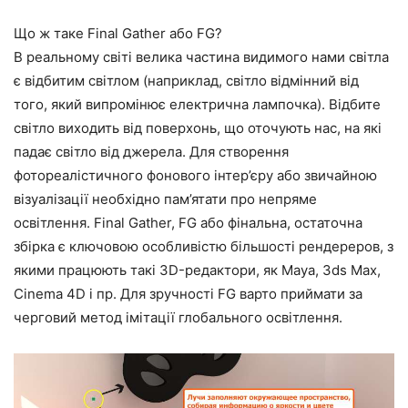
Що ж таке Final Gather або FG?
В реальному світі велика частина видимого нами світла
є відбитим світлом (наприклад, світло відмінний від
того, який випромінює електрична лампочка). Відбите
світло виходить від поверхонь, що оточують нас, на які
падає світло від джерела. Для створення
фотореалістичного фонового інтер’єру або звичайною
візуалізації необхідно пам’ятати про непряме
освітлення. Final Gather, FG або фінальна, остаточна
збірка є ключовою особливістю більшості рендереров, з
якими працюють такі 3D-редактори, як Maya, 3ds Max,
Cinema 4D і пр. Для зручності FG варто приймати за
черговий метод імітації глобального освітлення.