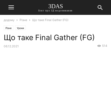
3DAS
Блог про 3Д моделювання
додому
Різне
Що таке Final Gather (FG)
Різне
Уроки
Що таке Final Gather (FG)
514
06.12.2021