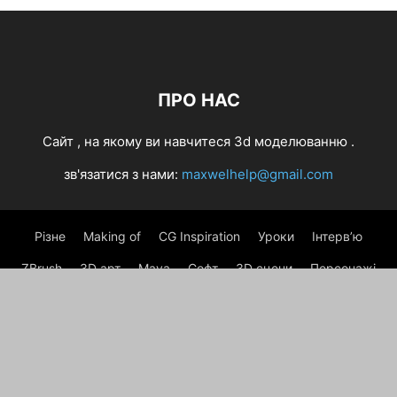
ПРО НАС
Cайт , на якому ви навчитеся 3d моделюванню .
зв'язатися з нами:
maxwelhelp@gmail.com
Різне
Making of
CG Inspiration
Уроки
Інтерв’ю
ZBrush
3D арт
Maya
Софт
3D сцени
Персонажі
Autodesk
Анімація і VFX
3Ds Max
Photoshop
Українська
© https://3das.com.ua - при копіюванні матеріалів посилання
на сайт обов'язкове