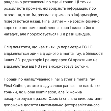
рандомно розташовані по сцені точки. Ці точки
розсилають промені, які збирають інформацію про
оточення, а потім, разом з отриманою інформацією,
повертаються назад. Final Gather – не зовсім фізично
коректне непряме освітлення, хоча і сильно його
нагадує, але прораховується FG в рази швидше.
Слід пам’ятати, що навіть якщо параметри FG і GI
відрізняються один від одного в mental ray, в більшості
інших 3D-редакторів і рендереров GI практично не
відрізняється від FG і не використовує фотони.
Поради по налаштуванню Final Gather в mental ray
Final Gather, як вже згадувалося раніше, не настільки
точний, як Global Illumination, але їх можна
використовувати разом. Саме їх спільне використання
допоможе досягти максимально фотореалістичного