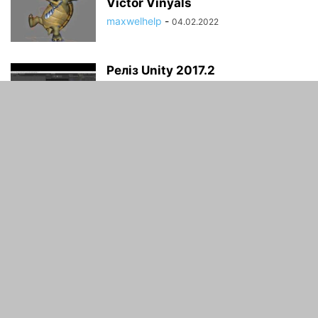
Victor Vinyals
maxwelhelp
-
04.02.2022
Реліз Unity 2017.2
maxwelhelp
-
04.02.2022
Оптимізації гри в Unity. Частина
2
maxwelhelp
-
04.02.2022
ПРО НАС