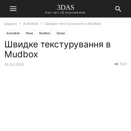
3DAS
Блог про 3Д моделювання
додому
Autodesk
Швидке текстурування в Mudbox
Autodesk
Різне
Mudbox
Уроки
Швидке текстурування в
Mudbox
534
20.04.2020