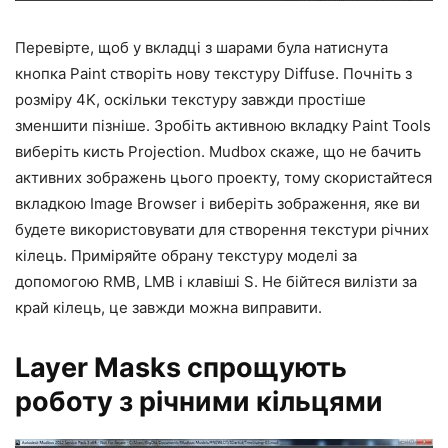
Перевірте, щоб у вкладці з шарами була натиснута
кнопка Paint створіть нову текстуру Diffuse. Почніть з
розміру 4K, оскільки текстуру завжди простіше
зменшити пізніше. Зробіть активною вкладку Paint Tools
виберіть кисть Projection. Mudbox скаже, що не бачить
активних зображень цього проекту, тому скористайтеся
вкладкою Image Browser і виберіть зображення, яке ви
будете використовувати для створення текстури річних
кілець. Приміряйте обрану текстуру моделі за
допомогою RMB, LMB і клавіші S. Не бійтеся вилізти за
край кілець, це завжди можна виправити.
Layer Masks спрощують
роботу з річними кільцями