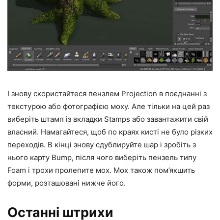
І знову скористайтеся пензлем Projection в поєднанні з
текстурою або фотографією моху. Але тільки на цей раз
виберіть штамп із вкладки Stamps або завантажити свій
власний. Намагайтеся, щоб по краях кисті не було різких
переходів. В кінці знову сдублируйте шар і зробіть з
нього карту Bump, після чого виберіть пензель типу
Foam і трохи пролепите мох. Мох також пом’якшить
форми, розташовані нижче його.
Останні штрихи