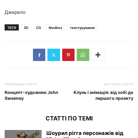
Джерело
ТЕГИ
3D
CG
Mudbox
текстурування
попередня стаття
наступна стаття
Концепт-художник John
Клунь і анімація: від хобі до
Sweeney
першого проекту
СТАТТІ ПО ТЕМІ
Шоурил рігга персонажів від