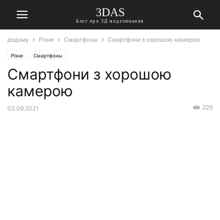
3DAS
Блог про 3Д моделювання
додому
Різне
Смартфоны
Смартфони з хорошою камерою
Різне
Смартфоны
Смартфони з хорошою
камерою
229
02.09.2021