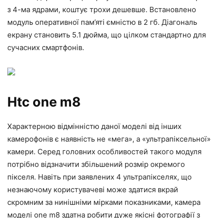
з 4-ма ядрами, коштує трохи дешевше. Встановлено
модуль оперативної пам’яті ємністю в 2 гб. Діагональ
екрану становить 5.1 дюйма, що цілком стандартно для
сучасних смартфонів.
Htc one m8
Характерною відмінністю даної моделі від інших
камерофонів є наявність не «мега», а «ультрапіксельної»
камери. Серед головних особливостей такого модуля
потрібно відзначити збільшений розмір окремого
пікселя. Навіть при заявлених 4 ультрапікселях, що
незнаючому користувачеві може здатися вкрай
скромним за нинішніми мірками показниками, камера
моделі one m8 здатна робити дуже якісні фотографії з