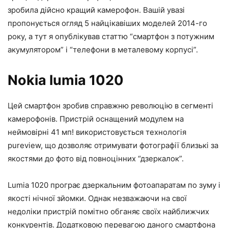
зробила дійсно кращий камерофон. Вашій увазі
пропонується огляд 5 найцікавіших моделей 2014-го
року, а тут я опублікував статтю “смартфон з потужним
акумулятором” і “телефони в металевому корпусі”.
Nokia lumia 1020
Цей смартфон зробив справжню революцію в сегменті
камерофонів. Пристрій оснащений модулем на
неймовірні 41 мп! використовується технологія
pureview, що дозволяє отримувати фотографії близькі за
якостями до фото від повноцінних “дзеркалок”.
Lumia 1020 програє дзеркальним фотоапаратам по зуму і
якості нічної зйомки. Однак незважаючи на свої
недоліки пристрій помітно обганяє своїх найближчих
конкурентів. Додатковою перевагою даного смартфона