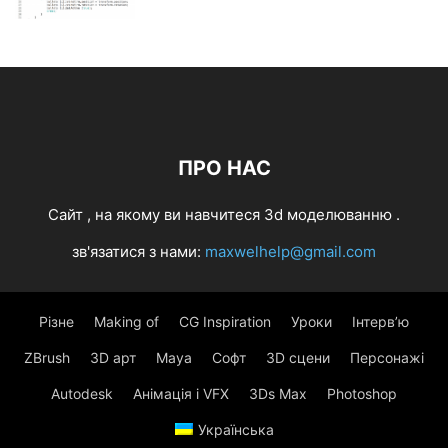
ПРО НАС
Cайт , на якому ви навчитеся 3d моделюванню .
зв'язатися з нами:
maxwelhelp@gmail.com
Різне
Making of
CG Inspiration
Уроки
Інтерв’ю
ZBrush
3D арт
Maya
Софт
3D сцени
Персонажі
Autodesk
Анімація і VFX
3Ds Max
Photoshop
Українська