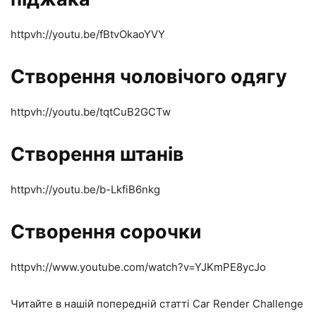
httpvh://youtu.be/fBtvOkaoYVY
Створення чоловічого одягу
httpvh://youtu.be/tqtCuB2GCTw
Створення штанів
httpvh://youtu.be/b-LkfiB6nkg
Створення сорочки
httpvh://www.youtube.com/watch?v=YJKmPE8ycJo
Читайте в нашій попередній статті Car Render Challenge