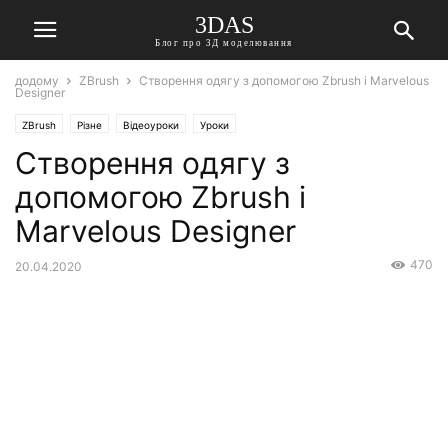
3DAS
Блог про 3Д моделювання
додому
ZBrush
Створення одягу з допомогою Zbrush і Marvelous
Designer
ZBrush
Різне
Відеоуроки
Уроки
Створення одягу з
допомогою Zbrush і
Marvelous Designer
470
20.04.2020