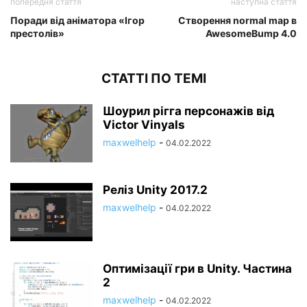
попередня стаття
наступна стаття
Поради від аніматора «Ігор
Створення normal map в
престолів»
AwesomeBump 4.0
СТАТТІ ПО ТЕМІ
Шоурил рігга персонажів від
Victor Vinyals
maxwelhelp
-
04.02.2022
Реліз Unity 2017.2
maxwelhelp
-
04.02.2022
Оптимізації гри в Unity. Частина
2
maxwelhelp
-
04.02.2022