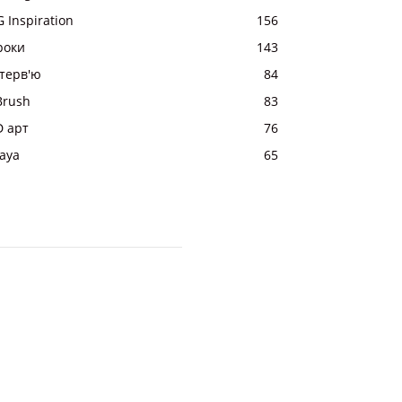
 Inspiration
156
роки
143
нтерв'ю
84
Brush
83
D арт
76
aya
65