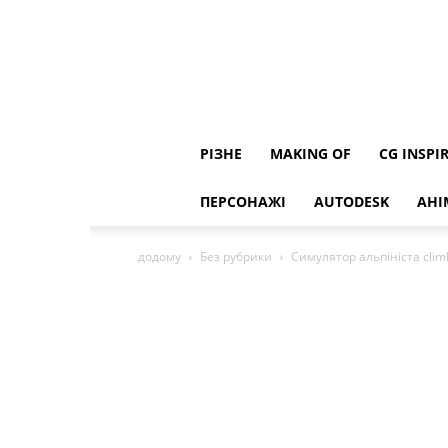
РІЗНЕ
MAKING OF
CG INSPI
ПЕРСОНАЖІ
AUTODESK
АНІ
додому
Без рубрики
Симулятор альпініста climbe