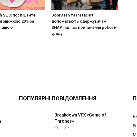
h SE 3: поспішайте
DoorDash та Instacart
і знижкою 20% за
допомагають одержувачам
 ціною
SNAP під час припинення роботи
уряду
ПОПУЛЯРНІ ПОВІДОМЛЕННЯ
П
Breakdown VFX «Game of
Б
n
Thrones»
Р
07.11.2021
M