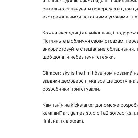
альпініст-долає найскладніші і небезпечні
ретельно спланувати подорож з відповідн
екстремальними погодними умовами і п
Кожна експедиція в унікальна, і подорож
Погляньте в обличчя своїм страхам, перев
використовуйте спеціальне обладнання, т
щоб долати небезпечні стежки.
Climber: sky is the limit був номінований
завдяки демоверсії, яка все ще доступна 
розробники приготували.
Кампанія на kickstarter допоможе розробн
кампанії art games studio і a2 softworks п
limit на пк в steam.