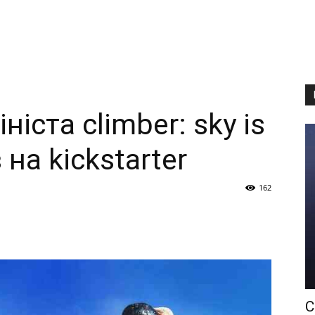
іста climber: sky is
 на kickstarter
162
С