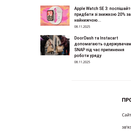
Apple Watch SE 3: поспішайт
придбати зі знижкою 20% за
найнижчою...
08.11.2025
DoorDash та Instacart
допомагають одержувача
SNAP під час припинення
роботи уряду
08.11.2025
ПР
Cайт
зв'я