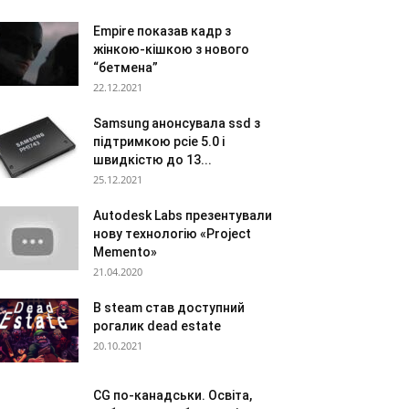
Empire показав кадр з
жінкою-кішкою з нового
“бетмена”
22.12.2021
Samsung анонсувала ssd з
підтримкою pcie 5.0 і
швидкістю до 13...
25.12.2021
Autodesk Labs презентували
нову технологію «Project
Memento»
21.04.2020
В steam став доступний
рогалик dead estate
20.10.2021
CG по-канадськи. Освіта,