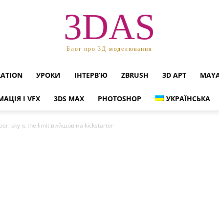
3DAS
Блог про 3Д моделювання
RATION
УРОКИ
ІНТЕРВ’Ю
ZBRUSH
3D АРТ
MAY
МАЦІЯ І VFX
3DS MAX
PHOTOSHOP
УКРАЇНСЬКА
r: sky is the limit вийшов на kickstarter