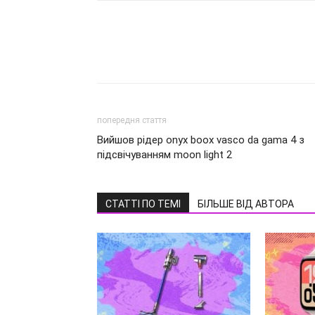
попередня стаття
Вийшов рідер onyx boox vasco da gama 4 з
підсвічуванням moon light 2
СТАТТІ ПО ТЕМІ
БІЛЬШЕ ВІД АВТОРА