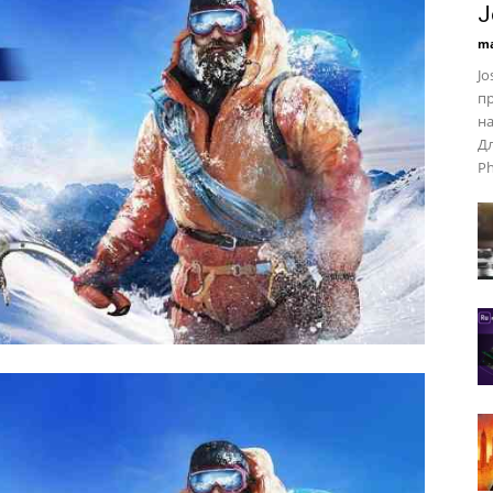
J
ma
Jo
пр
на
Дл
Ph