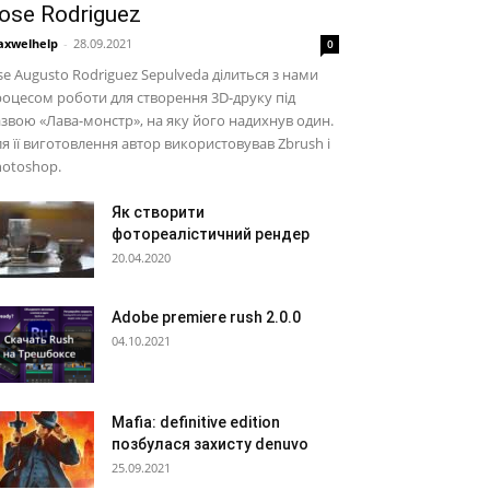
ose Rodriguez
xwelhelp
-
28.09.2021
0
se Augusto Rodriguez Sepulveda ділиться з нами
оцесом роботи для створення 3D-друку під
звою «Лава-монстр», на яку його надихнув один.
я її виготовлення автор використовував Zbrush і
otoshop.
Як створити
фотореалістичний рендер
20.04.2020
Adobe premiere rush 2.0.0
04.10.2021
Mafia: definitive edition
позбулася захисту denuvo
25.09.2021