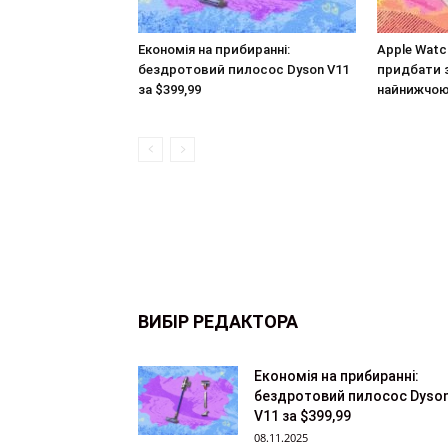
Економія на прибиранні:
Apple Watc
бездротовий пилосос Dyson V11
придбати з
за $399,99
найнижчою
ВИБІР РЕДАКТОРА
Економія на прибиранні:
бездротовий пилосос Dyso
V11 за $399,99
08.11.2025