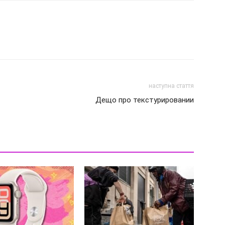
наступна стаття
Дещо про текстурировании