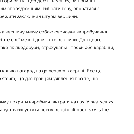
 гори світу. Щоб досягти успіху, ви повинні
им спорядженням, вибрати гору, впоратися з
ережити заключний штурм вершини.
 на вершину являє собою серйозне випробування.
ірте свої межі і досягніть вершини. Для цього
аке як льодоруби, страхувальні троси або карабіни,
 на кілька нагород на gamescom в серпні. Все це
в steam, що дає гравцям уявлення про те, що
ику покрити виробничі витрати на гру. У разі успіху
ланують випустити повну версію climber: sky is the