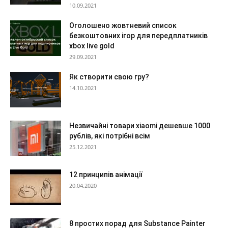
10.09.2021
Оголошено жовтневий список
безкоштовних ігор для передплатників
xbox live gold
29.09.2021
Як створити свою гру?
14.10.2021
Незвичайні товари xiaomi дешевше 1000
рублів, які потрібні всім
25.12.2021
12 принципів анімації
20.04.2020
8 простих порад для Substance Painter