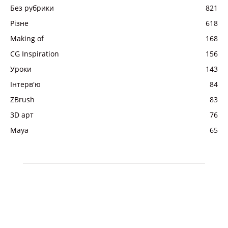
Без рубрики
821
Різне
618
Making of
168
CG Inspiration
156
Уроки
143
Інтерв'ю
84
ZBrush
83
3D арт
76
Maya
65