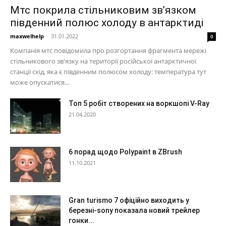
Мтс покрила стільниковим зв’язком
південний полюс холоду в антарктиді
maxwelhelp
-
31.01.2022
0
Компанія мтс повідомила про розгортання фрагмента мережі
стільникового зв'язку на території російської антарктичної
станції схід, яка є південним полюсом холоду: температура тут
може опускатися...
Топ 5 робіт створених на воркшопі V-Ray
21.04.2020
6 порад щодо Polypaint в ZBrush
11.10.2021
Gran turismo 7 офіційно виходить у
березні-sony показала новий трейлер
гонки...