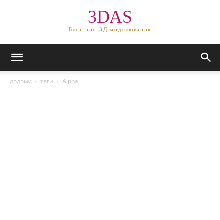
3DAS
Блог про 3Д моделювання
додому
теги
Alpha