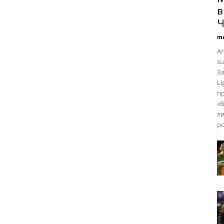
в
Ч
ma
An
su
За
Li
пр
«В
ли
ро