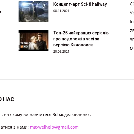
CG
Концепт-арт Sci-fi hallway
08.11.2021
с
У
І
Z
Топ-25 найкращих серіалів
про подорожі в часі за
3
версією Кинопоиск
M
20.09.2021
О НАС
 , на якому ви навчитеся 3d моделюванню .
затися з нами:
maxwelhelp@gmail.com