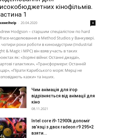
исокобюджетних кінофільмів.
астина 1
xwelhelp
-
20.04.2020
0
drew Hodgson – старшим спеціалістом по hard
frace-моделювання в Method Studios у Ванкувері.
 чотири роки роботи в киноидустрии (Industrial
ght & Magic і MPC) він взяв участь в таких
оектах як: «Зоряні війни: Останні джедаї»,
артові галактики», «Трансформери: Останній
цар», «Пірати Карибського моря: Мерці не
зповідають казки» та інших.
Чим анімація для ігор
відрізняється від анімації для
кіно
08.11.2021
Intel core i9-12900k допоміг
зв’язці з двох radeon r9 295×2
взяти...