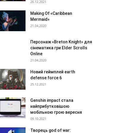
26.12.2021
Making Of «Caribbean
Mermaid»
21.04.2020
Персонаж «Breton Knight» для
сінематика гри Elder Scrolls
Online
21.04.2020
Новий геймплей earth
defense force 6
25.12.2021
Genshin impact стала
найприбутковішою
мобільною грою вересня
09.10.2021
Творець god of war: