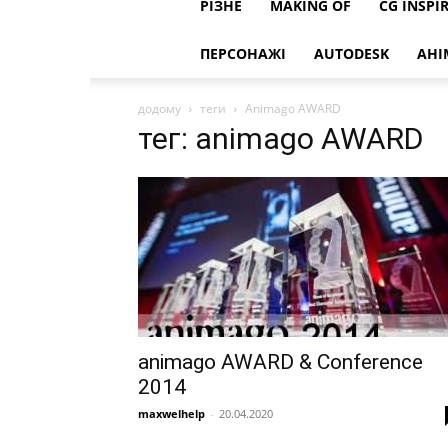
РІЗНЕ
MAKING OF
CG INSPI
ПЕРСОНАЖІ
AUTODESK
АНІ
додому
теги
Animago AWARD
тег: animago AWARD
animago AWARD & Conference
2014
maxwelhelp
-
20.04.2020