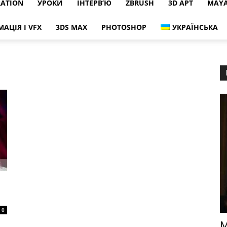
RATION
УРОКИ
ІНТЕРВ’Ю
ZBRUSH
3D АРТ
MAY
МАЦІЯ І VFX
3DS MAX
PHOTOSHOP
УКРАЇНСЬКА
0
М