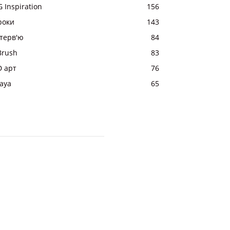
 Inspiration
156
роки
143
нтерв'ю
84
Brush
83
D арт
76
aya
65