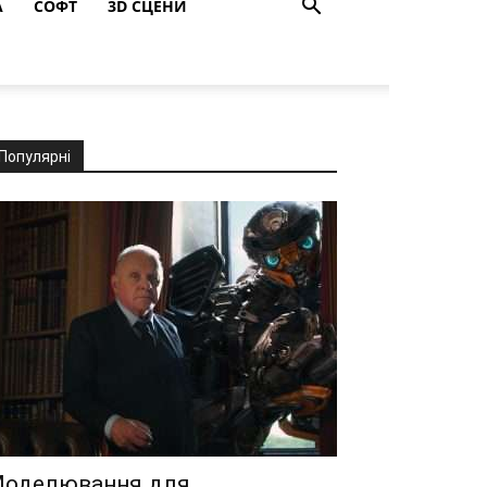
A
СОФТ
3D СЦЕНИ
Популярні
оделювання для