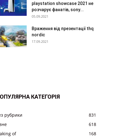
playstation showcase 2021 не
розчарує фанатів, sony...
05.09.2021
Враження від презентації thq
nordic
17.09.2021
ОПУЛЯРНА КАТЕГОРІЯ
ез рубрики
831
ізне
618
aking of
168