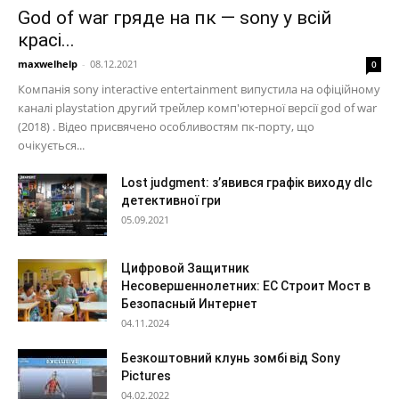
God of war гряде на пк — sony у всій
красі...
maxwelhelp
-
08.12.2021
0
Компанія sony interactive entertainment випустила на офіційному
каналі playstation другий трейлер комп'ютерної версії god of war
(2018) . Відео присвячено особливостям пк-порту, що
очікується...
Lost judgment: з’явився графік виходу dlc
детективної гри
05.09.2021
Цифровой Защитник
Несовершеннолетних: ЕС Строит Мост в
Безопасный Интернет
04.11.2024
Безкоштовний клунь зомбі від Sony
Pictures
04.02.2022