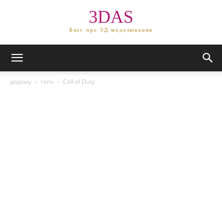
3DAS
Блог про 3Д моделювання
додому
теги
Call of Duty