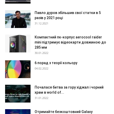
Павло дуров збільшив свої статки в 5
разів у 2021 році
31.12.2021
Компактний пк-корпус aerocool raider
mini підтримує відеокарти довжиною до
285 мм
30.01.2022
6 порад з теорії кольору
04.02.2022
Почалася битва за гору хіджал і чорний
храм в world of...
31.01.2022
Отримайте безкоштовний Galaxy