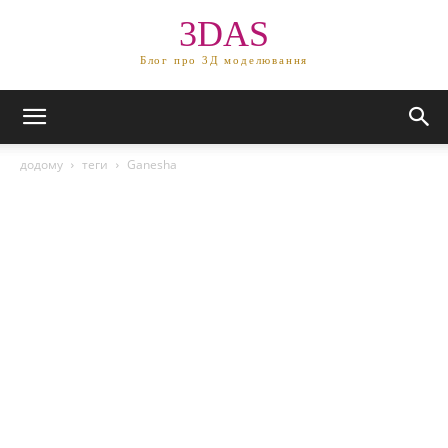
3DAS
Блог про 3Д моделювання
додому
теги
Ganesha