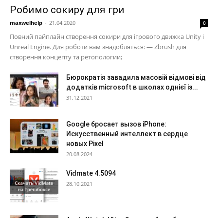
Робимо сокиру для гри
maxwelhelp
-
21.04.2020
0
Повний пайплайн створення сокири для ігрового движка Unity і
Unreal Engine. Для роботи вам знадобляться: — Zbrush для
створення концепту та ретопологии;
Бюрократія завадила масовій відмові від
додатків microsoft в школах однієї із...
31.12.2021
Google бросает вызов iPhone:
Искусственный интеллект в сердце
новых Pixel
20.08.2024
Vidmate 4.5094
28.10.2021