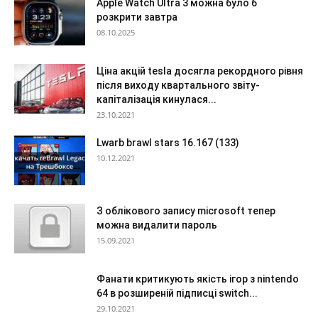
Apple Watch Ultra 3 можна було б
розкрити завтра
08.10.2025
Ціна акцій tesla досягла рекордного рівня
після виходу квартального звіту-
капіталізація кинулася...
23.10.2021
Lwarb brawl stars 16.167 (133)
10.12.2021
З облікового запису microsoft тепер
можна видалити пароль
15.09.2021
Фанати критикують якість ігор з nintendo
64 в розширеній підписці switch...
29.10.2021