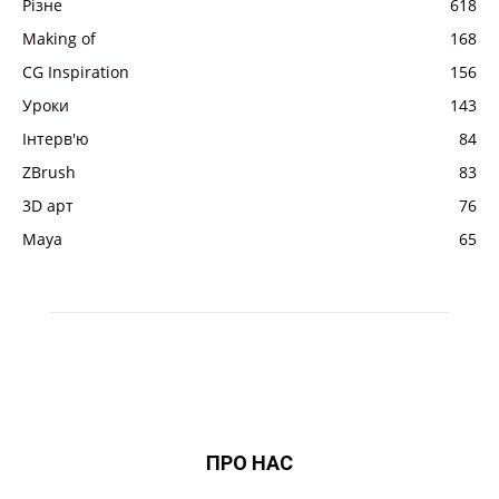
Різне
618
Making of
168
CG Inspiration
156
Уроки
143
Інтерв'ю
84
ZBrush
83
3D арт
76
Maya
65
ПРО НАС