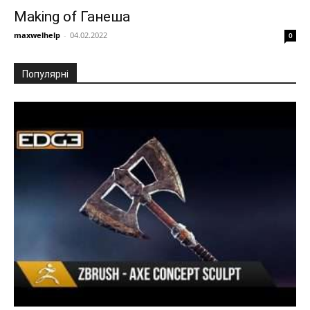
Making of Ганеша
maxwelhelp
-
04.02.2022
0
Популярні