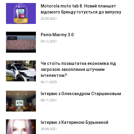
Motorola moto tab 8. Новий планшет
відомого бренду готується до випуску
20.09.2021
Реліз Miarmy 3.0
04.12.2021
Чи стоїть позаштатна економіка під
загрозою захоплення штучним
інтелектом?
06.11.2025
Інтервю з Олександром Старшиновым
08.11.2021
Інтервю з Катериною Бурыкиной
29.09.2021