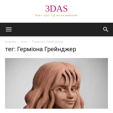
3DAS
Блог про 3Д моделювання
додому
теги
Герміона Грейнджер
тег: Герміона Грейнджер