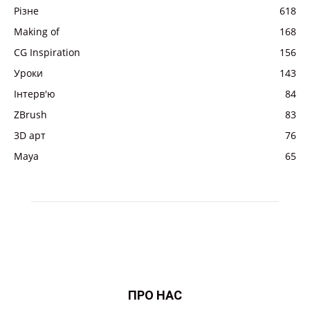
Різне
618
Making of
168
CG Inspiration
156
Уроки
143
Інтерв'ю
84
ZBrush
83
3D арт
76
Maya
65
ПРО НАС