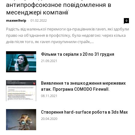
антипрофсоюзное повідомлення в
месенджері компанії
maxwelhelp
-
01.02.2022
0
Радість від маленької перемоги qa-працівників raven, які здобули
право на об'єднання в профспілку, була недовгою: через кілька
днів після того, як raven призупинили страйк,...
Фільми та серіали з 20 по 31 грудня
21.09.2021
Виявлення та знешкодження мережевих
атак. Програма COMODO Firewall.
08.11.2021
Створення hard-surface робота в 3ds Max
20.04.2020