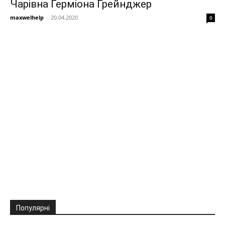
Чарівна Герміона Грейнджер
maxwelhelp
-
20.04.2020
0
Популярні