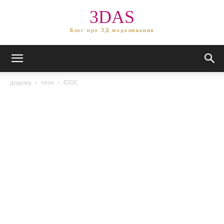
3DAS
Блог про 3Д моделювання
додому
теги
IDOC