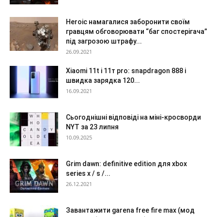
Heroic намагалися заборонити своїм
гравцям обговорювати “баг спостерігача”
під загрозою штрафу...
26.09.2021
Xiaomi 11t і 11т pro: snapdragon 888 і
швидка зарядка 120...
16.09.2021
Сьогоднішні відповіді на міні-кросворди
NYT за 23 липня
10.09.2025
Grim dawn: definitive edition для xbox
series x / s /...
26.12.2021
Завантажити garena free fire max (мод