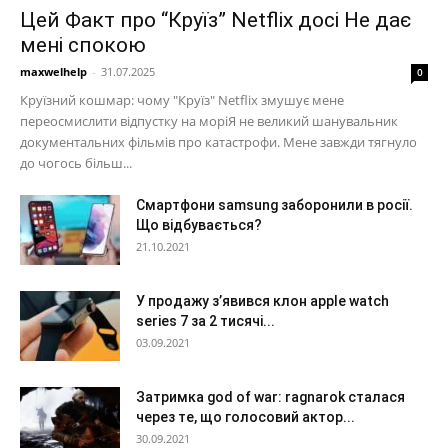
Цей Факт про “Круїз” Netflix досі Не дає
мені спокою
maxwelhelp
-
31.07.2025
0
Круїзний кошмар: чому "Круїз" Netflix змушує мене
переосмислити відпустку на моріЯ не великий шанувальник
документальних фільмів про катастрофи. Мене завжди тягнуло
до чогось більш...
Смартфони samsung заборонили в росії.
Що відбувається?
21.10.2021
У продажу з’явився клон apple watch
series 7 за 2 тисячі...
03.09.2021
Затримка god of war: ragnarok сталася
через те, що голосовий актор...
30.09.2021