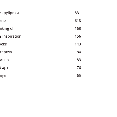
ез рубрики
831
ізне
618
aking of
168
 Inspiration
156
роки
143
нтерв'ю
84
Brush
83
D арт
76
aya
65