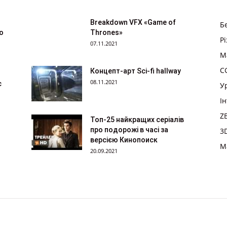
Breakdown VFX «Game of
Б
ю
Thrones»
Р
07.11.2021
M
CG
Концепт-арт Sci-fi hallway
08.11.2021
с
У
І
Z
Топ-25 найкращих серіалів
про подорожі в часі за
3
версією Кинопоиск
M
20.09.2021