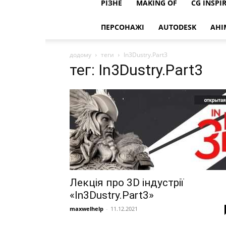
РІЗНЕ
MAKING OF
CG INSPI
ПЕРСОНАЖІ
AUTODESK
АНІ
додому
теги
In3Dustry.Part3
тег: In3Dustry.Part3
Лекція про 3D індустрії
«In3Dustry.Part3»
maxwelhelp
-
11.12.2021