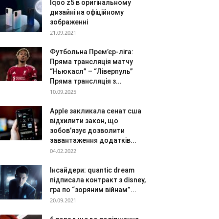
Iqoo z5 в оригінальному
дизайні на офіційному
зображенні
21.09.2021
Футбольна Прем’єр-ліга:
Пряма трансляція матчу
“Ньюкасл” – “Ліверпуль”
Пряма трансляція з...
10.09.2025
Apple закликала сенат сша
відхилити закон, що
зобов’язує дозволити
завантаження додатків...
04.02.2022
Інсайдери: quantic dream
підписала контракт з disney,
гра по “зоряним війнам”...
20.09.2021