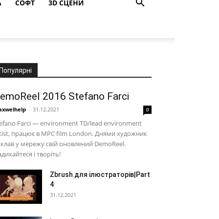
A
СОФТ
3D СЦЕНИ
Популярні
emoReel 2016 Stefano Farci
xwelhelp
-
31.12.2021
0
efano Farci — environment TD/lead environment
tist, працює в MPC film London. Днями художник
клав у мережу свій оновлений DemoReel.
дихайтеся і творіть!
Zbrush для ілюстраторів|Part
4
31.12.2021