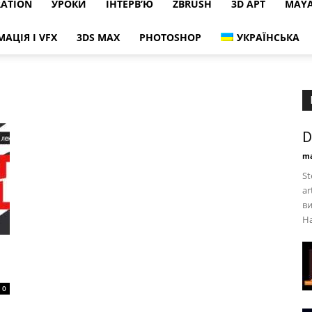
RATION
УРОКИ
ІНТЕРВ’Ю
ZBRUSH
3D АРТ
MAY
МАЦІЯ І VFX
3DS MAX
PHOTOSHOP
УКРАЇНСЬКА
D
ma
St
ar
ви
На
0