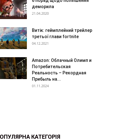
6 порад щодо поліпшення
деморила
21.04.2020
Витік: геймплейний трейлер
третьої глави fortnite
04.12.2021
Amazon: Облачный Олимп и
Потребительская
Реальность – Рекордная
Прибыль на...
01.11.2024
ОПУЛЯРНА КАТЕГОРІЯ