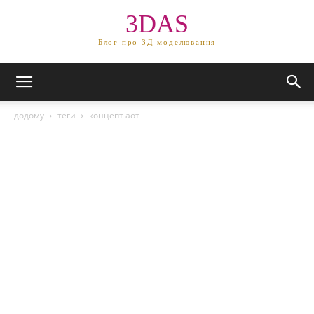
3DAS
Блог про 3Д моделювання
додому
теги
концепт аот