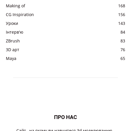
Making of
168
CG Inspiration
156
Уроки
143
Інтерв'ю
84
ZBrush
83
3D арт
76
Maya
65
ПРО НАС
Cайт , на якому ви навчитеся 3d моделюванню .