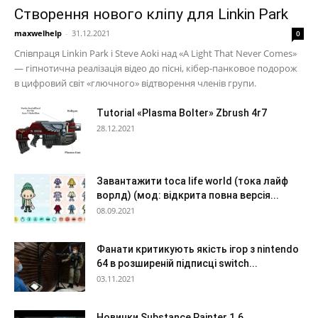
Створення нового кліпу для Linkin Park
maxwelhelp
-
31.12.2021
0
Співпраця Linkin Park і Steve Aoki над «A Light That Never Comes»
— гіпнотична реалізація відео до пісні, кібер-панковое подорож
в цифровий світ «глючного» відтворення членів групи.
Tutorial «Plasma Bolter» Zbrush 4r7
28.12.2021
Завантажити toca life world (тока лайф
ворлд) (мод: відкрита повна версія...
08.09.2021
Фанати критикують якість ігор з nintendo
64 в розширеній підписці switch...
03.11.2021
Новинки Substance Painter 1.6