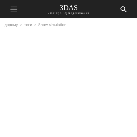
3DAS
Блог про 3Д моделювання
додому
теги
Snow simulation