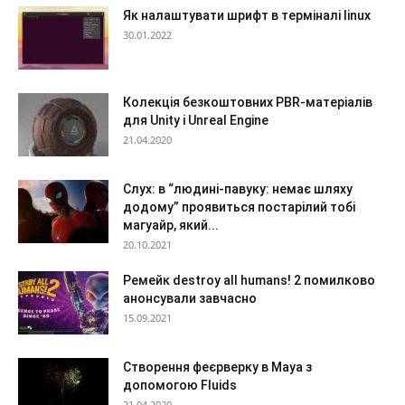
Як налаштувати шрифт в терміналі linux
30.01.2022
Колекція безкоштовних PBR-матеріалів
для Unity і Unreal Engine
21.04.2020
Слух: в “людині-павуку: немає шляху
додому” проявиться постарілий тобі
магуайр, який...
20.10.2021
Ремейк destroy all humans! 2 помилково
анонсували завчасно
15.09.2021
Створення феєрверку в Maya з
допомогою Fluids
21.04.2020