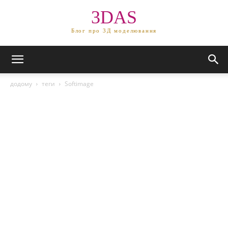
3DAS
Блог про 3Д моделювання
додому
теги
Softimage