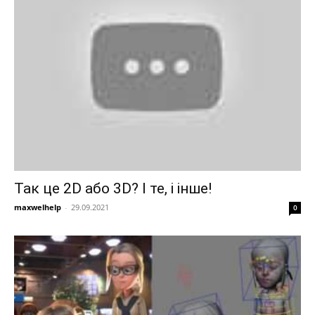
Так це 2D або 3D? І те, і інше!
maxwelhelp
-
29.09.2021
0