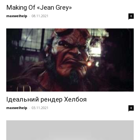
Making Of «Jean Grey»
maxwelhelp
-
08.11.2021
0
Ідеальний рендер Хелбоя
maxwelhelp
-
03.11.2021
0