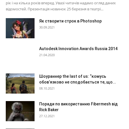
рік і на кілька років вперед. Увазі читачів надамо огляд даних
відомостей. Презентація новинок 25 березня в театрі...
Як створити строк в Photoshop
30.09.2021
Autodesk Innovation Awards Russia 2014
21.04.2020
Шоураннер the last of us: “комусь
обов’язково не сподобається те, що...
08.10.2021
Поради по використанню Fibermesh від
Rick Baker
27.12.2021