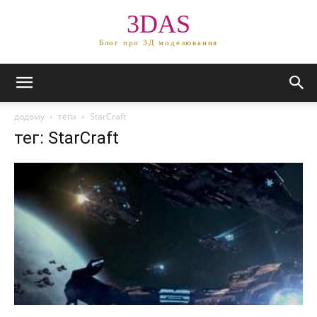
3DAS
Блог про 3Д моделювання
додому
теги
StarCraft
тег: StarCraft