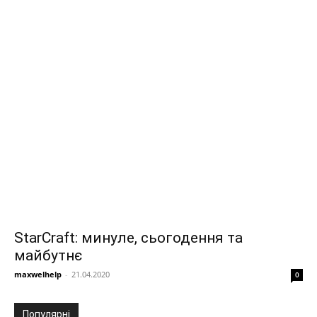
StarCraft: минуле, сьогодення та
майбутнє
maxwelhelp
-
21.04.2020
0
Популярні