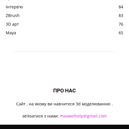
Інтерв'ю
84
ZBrush
83
3D арт
76
Maya
65
ПРО НАС
Cайт , на якому ви навчитеся 3d моделюванню .
зв'язатися з нами:
maxwelhelp@gmail.com