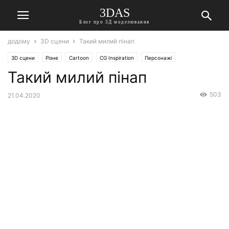
3DAS
Блог про 3Д моделювання
додому
3D сцени
Такий милий пінап
3D сцени
Різне
Cartoon
CG Inspiration
Персонажі
Такий милий пінап
503
21.04.2020