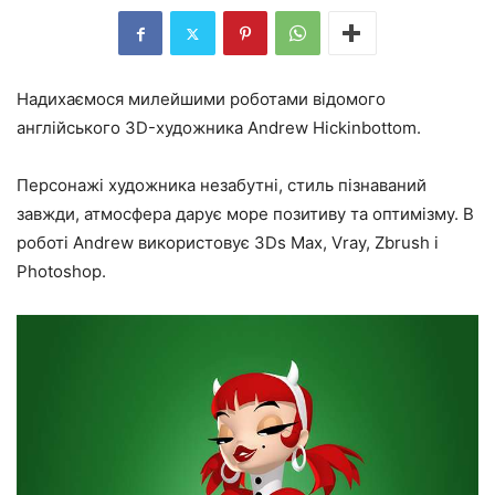
Надихаємося милейшими роботами відомого
англійського 3D-художника Andrew Hickinbottom.
Персонажі художника незабутні, стиль пізнаваний
завжди, атмосфера дарує море позитиву та оптимізму. В
роботі Andrew використовує 3Ds Max, Vray, Zbrush і
Photoshop.