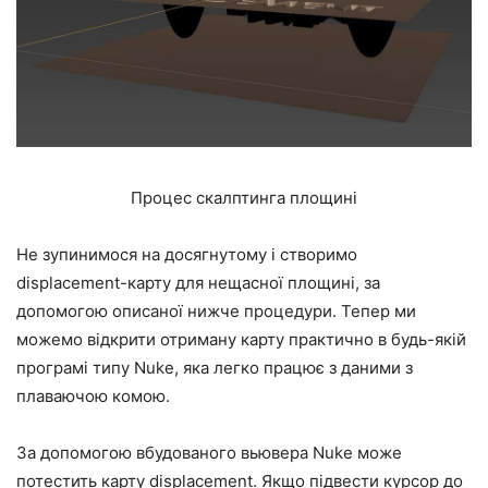
Процес скалптинга площині
Не зупинимося на досягнутому і створимо
displacement-карту для нещасної площині, за
допомогою описаної нижче процедури. Тепер ми
можемо відкрити отриману карту практично в будь-якій
програмі типу Nuke, яка легко працює з даними з
плаваючою комою.
За допомогою вбудованого вьювера Nuke може
потестить карту displacement. Якщо підвести курсор до