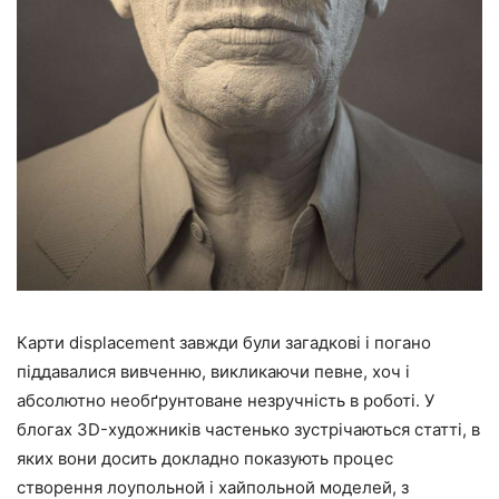
Карти displacement завжди були загадкові і погано
піддавалися вивченню, викликаючи певне, хоч і
абсолютно необґрунтоване незручність в роботі. У
блогах 3D-художників частенько зустрічаються статті, в
яких вони досить докладно показують процес
створення лоупольной і хайпольной моделей, з