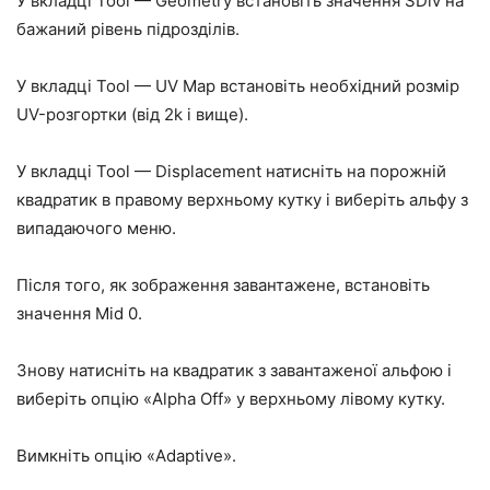
У вкладці Tool — Geometry встановіть значення SDiv на
бажаний рівень підрозділів.
У вкладці Tool — UV Map встановіть необхідний розмір
UV-розгортки (від 2k і вище).
У вкладці Tool — Displacement натисніть на порожній
квадратик в правому верхньому кутку і виберіть альфу з
випадаючого меню.
Після того, як зображення завантажене, встановіть
значення Mid 0.
Знову натисніть на квадратик з завантаженої альфою і
виберіть опцію «Alpha Off» у верхньому лівому кутку.
Вимкніть опцію «Adaptive».