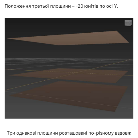
Положення третьої площини – -20 юнітів по осі Y.
Три однакові площини розташовані по-різному вздовж