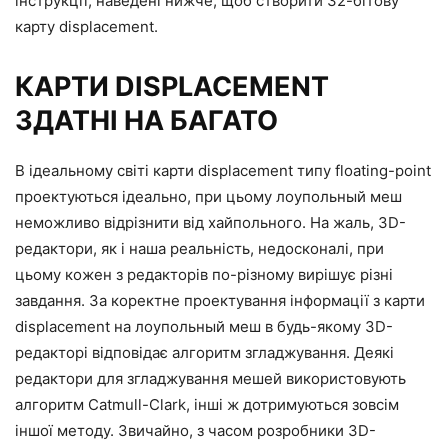
інструкції, наведені нижче, щоб створити 32-бітову
карту displacement.
КАРТИ DISPLACEMENT
ЗДАТНІ НА БАГАТО
В ідеальному світі карти displacement типу floating-point
проектуються ідеально, при цьому лоупольный меш
неможливо відрізнити від хайпольного. На жаль, 3D-
редактори, як і наша реальність, недосконалі, при
цьому кожен з редакторів по-різному вирішує різні
завдання. За коректне проектування інформації з карти
displacement на лоупольный меш в будь-якому 3D-
редакторі відповідає алгоритм згладжування. Деякі
редактори для згладжування мешей використовують
алгоритм Catmull-Clark, інші ж дотримуються зовсім
іншої методу. Звичайно, з часом розробники 3D-