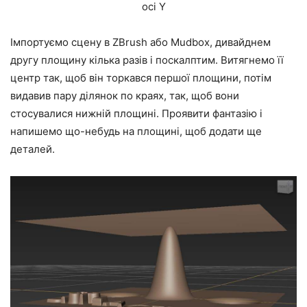
осі Y
Імпортуємо сцену в ZBrush або Mudbox, дивайднем
другу площину кілька разів і поскалптим. Витягнемо її
центр так, щоб він торкався першої площини, потім
видавив пару ділянок по краях, так, щоб вони
стосувалися нижній площині. Проявити фантазію і
напишемо що-небудь на площині, щоб додати ще
деталей.