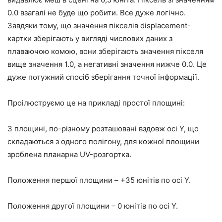
0.0 взагалі не буде що робити. Все дуже логічно.
Завдяки тому, що значення пікселів displacement-
картки зберігають у вигляді числових даних з
плаваючою комою, вони зберігають значення пікселя
вище значення 1.0, а негативні значення нижче 0.0. Це
дуже потужний спосіб зберігання точної інформації.
Проілюструємо це на прикладі простої площині:
3 площині, по-різному розташовані вздовж осі Y, що
складаються з одного полігону, для кожної площини
зроблена планарна UV-розгортка.
Положення першої площини – +35 юнітів по осі Y.
Положення другої площини – 0 юнітів по осі Y.