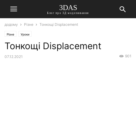
3DAS
Блог про 3Д моделювання
додому
Різне
Тонкощі Displacement
Різне
Уроки
Тонкощі Displacement
901
07.12.2021