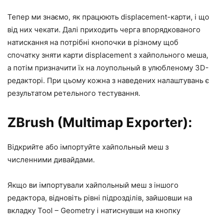
Тепер ми знаємо, як працюють displacement-карти, і що
від них чекати. Далі приходить черга впорядкованого
натискання на потрібні кнопочки в різному щоб
спочатку зняти карти displacement з хайпольного меша,
а потім призначити їх на лоупольный в улюбленому 3D-
редакторі. При цьому кожна з наведених налаштувань є
результатом ретельного тестування.
ZBrush (Multimap Exporter):
Відкрийте або імпортуйте хайпольный меш з
численними дивайдами.
Якщо ви імпортували хайпольный меш з іншого
редактора, відновіть рівні підрозділів, зайшовши на
вкладку Tool – Geometry і натиснувши на кнопку