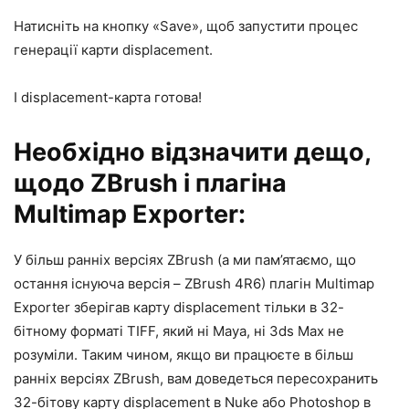
Натисніть на кнопку «Save», щоб запустити процес
генерації карти displacement.
І displacement-карта готова!
Необхідно відзначити дещо,
щодо ZBrush і плагіна
Multimap Exporter:
У більш ранніх версіях ZBrush (а ми пам’ятаємо, що
остання існуюча версія – ZBrush 4R6) плагін Multimap
Exporter зберігав карту displacement тільки в 32-
бітному форматі TIFF, який ні Maya, ні 3ds Max не
розуміли. Таким чином, якщо ви працюєте в більш
ранніх версіях ZBrush, вам доведеться пересохранить
32-бітову карту displacement в Nuke або Photoshop в