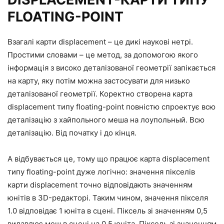
FLOATING-POINT
Взагалі карти displacement – це дикі наукові нетрі.
Простими словами – це метод, за допомогою якого
інформація з високо деталізованої геометрії запікається
на карту, яку потім можна застосувати для низько
деталізованої геометрії. Коректно створена карта
displacement типу floating-point повністю спроектує всю
деталізацію з хайпольного меша на лоупольный. Всю
деталізацію. Від початку і до кінця.
А відбувається це, тому що працює карта displacement
типу floating-point дуже логічно: значення пікселів
карти displacement точно відповідають значенням
юнітів в 3D-редакторі. Таким чином, значення пікселя
1.0 відповідає 1 юніта в сцені. Піксель зі значенням 0,5
видавлює меш в сцені на 0,5 юніта. Піксель зі значенням