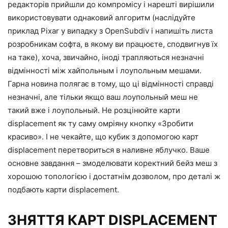
редакторів прийшли до компромісу і нарешті вирішили
використовувати однаковий алгоритм (наслідуйте
приклад Pixar у випадку з OpenSubdiv і напишіть листа
розробникам софта, в якому ви працюєте, сподвигнув їх
на таке), хоча, звичайно, іноді трапляються незначні
відмінності між хайпольным і лоупольным мешами.
Гарна новина полягає в тому, що ці відмінності справді
незначні, але тільки якщо ваш лоупольный меш не
такий вже і лоупольный. Не розцінюйте карти
displacement як ту саму омріяну кнопку «Зробити
красиво». І не чекайте, що кубик з допомогою карт
displacement перетвориться в наливне яблучко. Ваше
основне завдання – змоделювати коректний бейз меш з
хорошою топологією і достатнім дозволом, про деталі ж
подбають карти displacement.
ЗНЯТТЯ КАРТ DISPLACEMENT