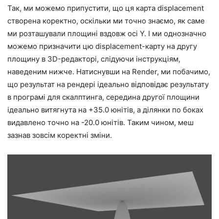
Так, ми можемо припустити, що ця карта displacement
створена коректно, оскільки ми точно знаємо, як саме
ми розташували площині вздовж осі Y. І ми однозначно
можемо призначити цю displacement-карту на другу
площину в 3D-редакторі, слідуючи інструкціям,
наведеним нижче. Натиснувши на Render, ми побачимо,
що результат на рендері ідеально відповідає результату
в програмі для скалптинга, середина другої площини
ідеально витягнута на +35.0 юнітів, а ділянки по боках
видавлено точно на -20.0 юнітів. Таким чином, меш
зазнав зовсім коректні зміни.