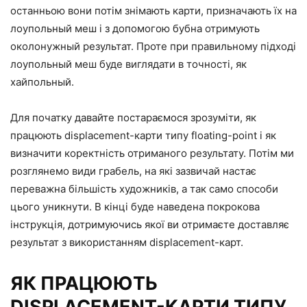
останньою вони потім знімають карти, призначають їх на
лоупольный меш і з допомогою бубна отримують
околонужный результат. Проте при правильному підході
лоупольный меш буде виглядати в точності, як
хайпольный.
Для початку давайте постараємося зрозуміти, як
працюють displacement-карти типу floating-point і як
визначити коректність отриманого результату. Потім ми
розглянемо види грабель, на які зазвичай настає
переважна більшість художників, а так само способи
цього уникнути. В кінці буде наведена покрокова
інструкція, дотримуючись якої ви отримаєте доставляє
результат з використанням displacement-карт.
ЯК ПРАЦЮЮТЬ
DISPLACEMENT-КАРТИ ТИПУ