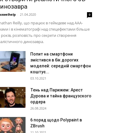
инозавра
xwelhelp
-
21.04.2020
0
nathan Reilly, що працює в геймдеве над ААА-
рами і в кінематографі над спецефектами більше
 років, розповість про секрети створення
алістичного динозавра.
Попит на смартфони
змістився в бік дорогих
моделей: середній смартфон
коштує...
03.10.2021
Тень над Парижем: Арест
Дурова и тайна французского
ордера
26.08.2024
6 порад щодо Polypaint в
ZBrush
11.10.2021