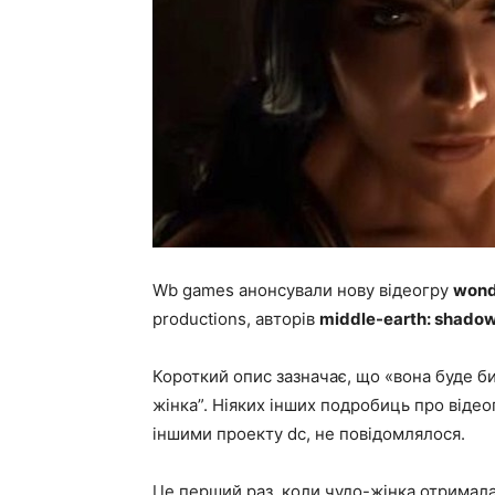
Wb games анонсували нову відеогру
won
productions, авторів
middle-earth: shadow
Короткий опис зазначає, що «вона буде бит
жінка”. Ніяких інших подробиць про відеог
іншими проекту dc, не повідомлялося.
Це перший раз, коли чудо-жінка отримал