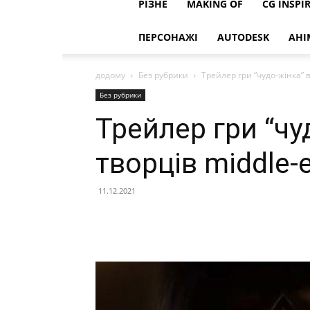
РІЗНЕ
MAKING OF
CG INSPI
ПЕРСОНАЖІ
AUTODESK
АНІ
додому
Без рубрики
Трейлер гри “чудо-жінка” в
Без рубрики
Трейлер гри “чу
творців middle-
11.12.2021