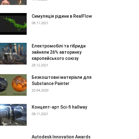
Симуляція рідини в RealFlow
08.11.2021
Електромобілі та гібриди
зайняли 26% авторинку
європейського союзу
28.12.2021
Безкоштовні матеріали для
Substance Painter
20.04.2020
Концепт-арт Sci-fi hallway
08.11.2021
Autodesk Innovation Awards