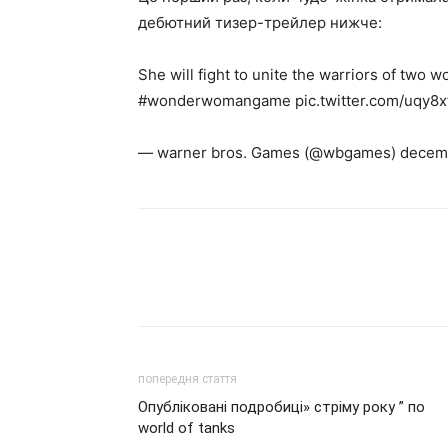
дебютний тизер-трейлер нижче:
She will fight to unite the warriors of t
#wonderwomangame pic.twitter.com/uqy8
— warner bros. Games (@wbgames) decemb
попередня стаття
Опубліковані подробиці» стріму року ” по
world of tanks