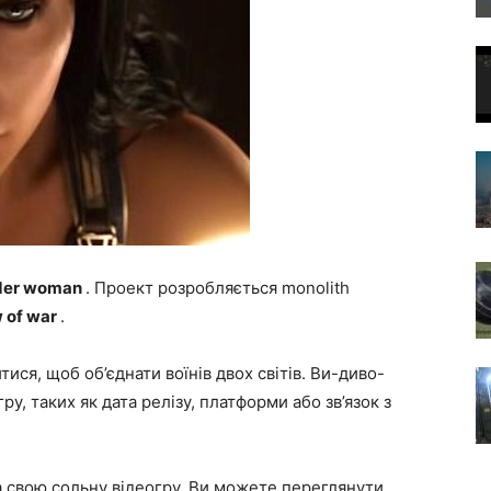
der woman
. Проект розробляється monolith
 of war
.
ися, щоб об’єднати воїнів двох світів. Ви-диво-
ру, таких як дата релізу, платформи або зв’язок з
а свою сольну відеогру. Ви можете переглянути