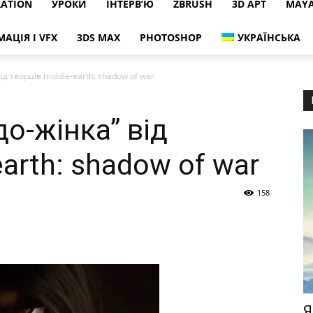
RATION
УРОКИ
ІНТЕРВ’Ю
ZBRUSH
3D АРТ
MAY
МАЦІЯ І VFX
3DS MAX
PHOTOSHOP
УКРАЇНСЬКА
ід творців middle-earth: shadow of war
до-жінка” від
earth: shadow of war
158
Я