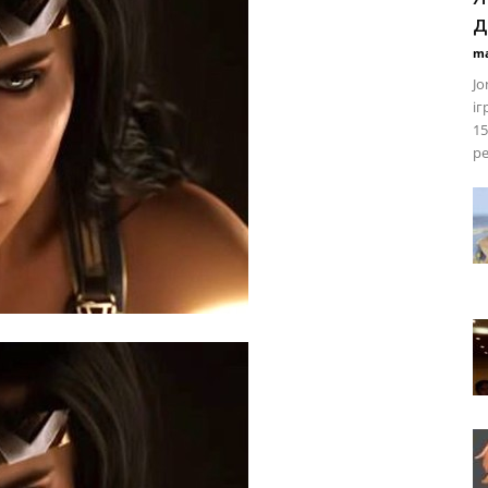
д
ma
Jo
іг
15
ре