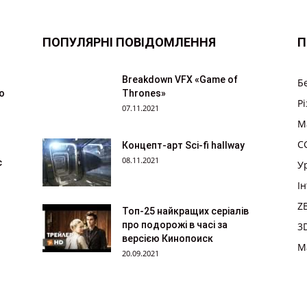
ПОПУЛЯРНІ ПОВІДОМЛЕННЯ
П
Breakdown VFX «Game of
Б
ю
Thrones»
Р
07.11.2021
M
CG
Концепт-арт Sci-fi hallway
08.11.2021
с
У
І
Z
Топ-25 найкращих серіалів
про подорожі в часі за
3
версією Кинопоиск
M
20.09.2021