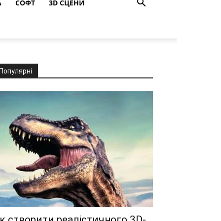
A
СОФТ
3D СЦЕНИ
Популярні
к створити реалістичного 3D-