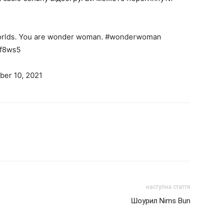
wo worlds. You are wonder woman. #wonderwoman
xf8ws5
er 10, 2021
наступна стаття
Шоурил Nims Bun