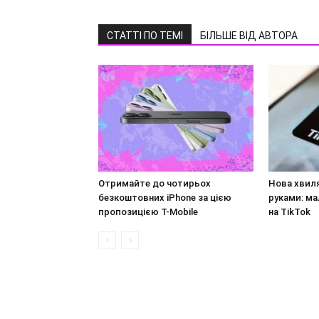
СТАТТІ ПО ТЕМІ
БІЛЬШЕ ВІД АВТОРА
Отримайте до чотирьох
Нова хвил
безкоштовних iPhone за цією
руками: ма
пропозицією T-Mobile
на TikTok