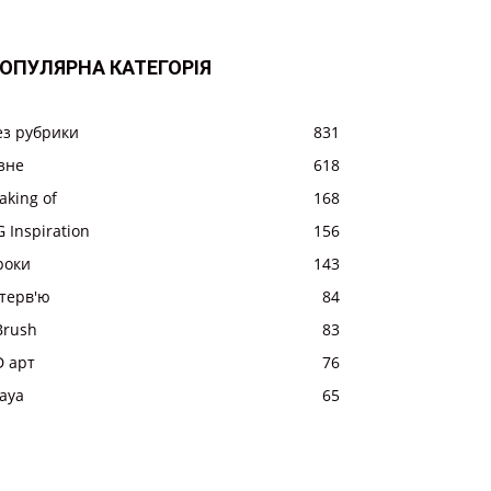
ОПУЛЯРНА КАТЕГОРІЯ
ез рубрики
831
ізне
618
aking of
168
 Inspiration
156
роки
143
нтерв'ю
84
Brush
83
D арт
76
aya
65