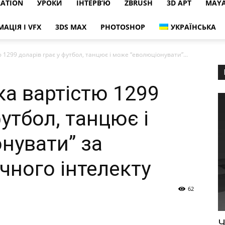
RATION
УРОКИ
ІНТЕРВ’Ю
ZBRUSH
3D АРТ
MAY
МАЦІЯ І VFX
3DS MAX
PHOTOSHOP
УКРАЇНСЬКА
 1299 доларів грає у футбол, танцює і може “еволюціонувати”...
ка вартістю 1299
футбол, танцює і
нувати” за
ного інтелекту
62
Ч