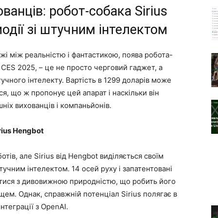
анців: робот-собака Sirius
модії зі штучним інтелектом
ежі між реальністю і фантастикою, поява робота-
 CES 2025, – це не просто черговий гаджет, а
тучного інтелекту. Вартість в 1299 доларів може
я, що ж пропонує цей апарат і наскільки він
ніх вихованців і компаньйонів.
rius Hengbot
тів, але Sirius від Hengbot виділяється своїм
тучним інтелектом. 14 осей руху і запатентовані
тися з дивовижною природністю, що робить його
ем. Однак, справжній потенціал Sirius полягає в
нтеграції з OpenAI.