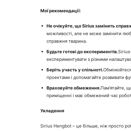
Мої рекомендації:
Не очікуйте, що Sirius замінить спра
можливості, але не може замінити любо
справжня тварина.
Будьте готові до експериментів.
Siriu
експериментувати з різними налаштув
Беріть участь у спільноті.
Обмінюйтеся 
проектами і допомагайте розвивати фу
Враховуйте обмеження.
Пам’ятайте, щ
приміщенні і має обмежений час робот
Укладення
Sirius Hengbot – це більше, ніж просто р