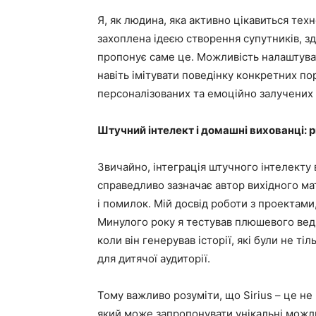
Я, як людина, яка активно цікавиться тех
захоплена ідеєю створення супутників, здат
пропонує саме це. Можливість налаштуват
навіть імітувати поведінку конкретних по
персоналізованих та емоційно залучених 
Штучний інтелект і домашні вихованці: р
Звичайно, інтеграція штучного інтелекту 
справедливо зазначає автор вихідного ма
і помилок. Мій досвід роботи з проектам
Минулого року я тестував плюшевого ведм
коли він генерував історії, які були не т
для дитячої аудиторії.
Тому важливо розуміти, що Sirius – це не
який може запропонувати унікальні можли