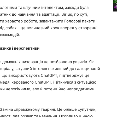
нологіями та штучним інтелектом, завжди була
них до навчання та адаптації. Sirius, по суті,
и характер робота, завантажити Голосові пакети і
рід собак – це величезний крок вперед у створенні
взаємодій.
изики і перспективи
в домашніх вихованців не позбавлена ризиків. Як
теріалу, штучний інтелект схильний до галюцинацій
и, що використовують ChatGPT, підтверджує це.
едя, керованого ChatGPT, і зіткнувся з ситуацією,
ільки нелогічними, але й потенційно непридатними
 Заміна справжньому тварині. Це більше супутник,
вості для розваг та навчання. Особливо цінною