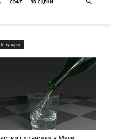
A
СОФТ
3D СЦЕНИ
Популярні
астки і динаміка в Maya