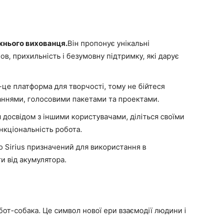
вжнього вихованця.
Він пропонує унікальні
в, прихильність і безумовну підтримку, які дарує
s-це платформа для творчості, тому не бійтеся
аннями, голосовими пакетами та проектами.
досвідом з іншими користувачами, діліться своїми
нкціональність робота.
о Sirius призначений для використання в
и від акумулятора.
обот-собака. Це символ нової ери взаємодії людини і