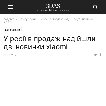
3DAS
Блог про 3Д моделювання
додому
Без рубрики
У росії в продаж надійшли дві новинки
xiaomi
Без рубрики
У росії в продаж надійшли
дві новинки xiaomi
111
31.01.2022