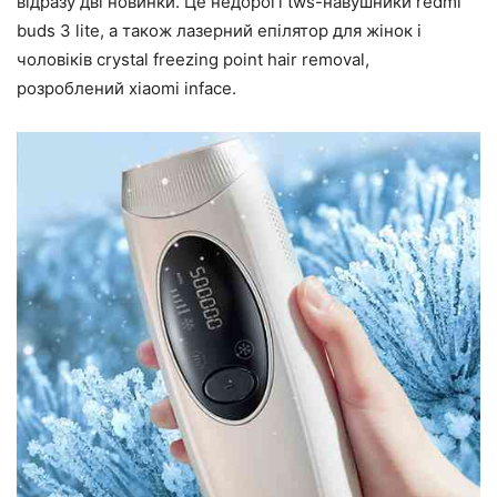
відразу дві новинки. Це недорогі tws-навушники redmi
buds 3 lite, а також лазерний епілятор для жінок і
чоловіків crystal freezing point hair removal,
розроблений xiaomi inface.