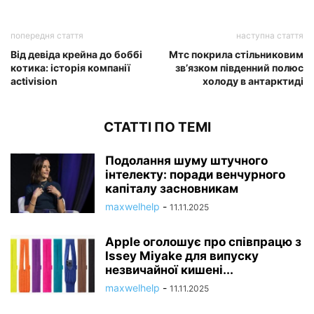
попередня стаття
наступна стаття
Від девіда крейна до боббі
Мтс покрила стільниковим
котика: історія компанії
зв’язком південний полюс
activision
холоду в антарктиді
СТАТТІ ПО ТЕМІ
Подолання шуму штучного
інтелекту: поради венчурного
капіталу засновникам
maxwelhelp
-
11.11.2025
Apple оголошує про співпрацю з
Issey Miyake для випуску
незвичайної кишені...
maxwelhelp
-
11.11.2025