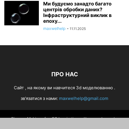
Ми будуємо занадто багато
центрів обробки даних?
Інфраструктурний виклик в
епоху...
maxwelhelp
-
11.11.2025
ПРО НАС
Cайт , на якому ви навчитеся 3d моделюванню .
зв'язатися з нами:
maxwelhelp@gmail.com
Різне
Making of
CG Inspiration
Уроки
Інтерв’ю
ZBrush
3D арт
Maya
Софт
3D сцени
Персонажі