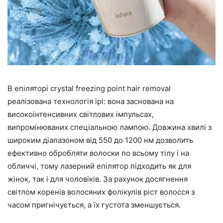
В епіляторі crystal freezing point hair removal
реалізована технологія ipl: вона заснована на
високоінтенсивних світлових імпульсах,
випромінюваних спеціальною лампою. Довжина хвилі з
широким діапазоном від 550 до 1200 нм дозволить
ефективно обробляти волоски по всьому тілу і на
обличчі, тому лазерний епілятор підходить як для
жінок, так і для чоловіків. За рахунок досягнення
світлом коренів волосяних фолікулів ріст волосся з
часом пригнічується, а їх густота зменшується.