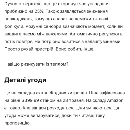
Dyson стверджує, що це скорочує час укладання
приблизно на 25%. Також заявляється зниження
пошкоджень, тому що апарат не «смажить» ваші
фолікули. Розумні сенсори визначають момент, коли ви
вводите пасмо між важелями. Автоматично регулюють
потік повітря. Не потрібно возитися з налаштуваннями.
Просто рухай пристрій. Воно робить інше.
Навіщо ризикувати із теплом?
Деталі угоди
Це не складна акція. Жодних хитрощів. Ціна зафіксована
на рівні $399,99 станом на 28 травня. На складі Amazon
є товар. Але запаси розходяться. Ціни змінюються. Ця
угода може випаруватися, доки ти читаєш таку
пропозицію.