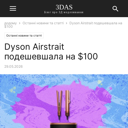
3DAS
Блог про 3Д моделювання
додому
Останні новини та статті
Dyson Airstrait подешевшала на
$100
Останні новини та статті
Dyson Airstrait
подешевшала на $100
29.05.2026