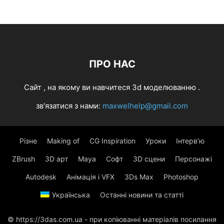
ПРО НАС
Cайт , на якому ви навчитеся 3d моделюванню .
зв'язатися з нами:
maxwelhelp@gmail.com
Різне
Making of
CG Inspiration
Уроки
Інтерв’ю
ZBrush
3D арт
Maya
Софт
3D сцени
Персонажі
Autodesk
Анімація і VFX
3Ds Max
Photoshop
Українська
Останні новини та статті
© https://3das.com.ua - при копіюванні матеріалів посилання