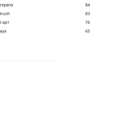
нтерв'ю
84
Brush
83
D арт
76
aya
65
sk
Анімація і VFX
3Ds Max
Photoshop