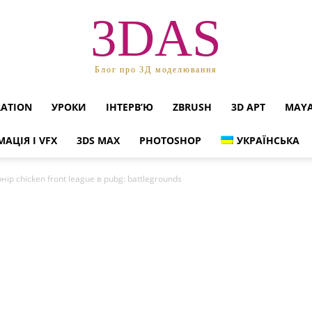
3DAS
Блог про 3Д моделювання
RATION
УРОКИ
ІНТЕРВ’Ю
ZBRUSH
3D АРТ
MAY
МАЦІЯ І VFX
3DS MAX
PHOTOSHOP
УКРАЇНСЬКА
ір chicken front league в pubg: battlegrounds