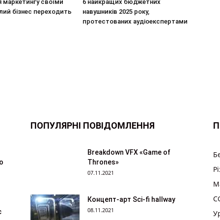
я маркетингу своїми
6 найкращих бюджетних
лий бізнес переходить
навушників 2025 року,
протестованих аудіоекспертами
ПОПУЛЯРНІ ПОВІДОМЛЕННЯ
П
Breakdown VFX «Game of
Б
ю
Thrones»
Р
07.11.2021
M
CG
Концепт-арт Sci-fi hallway
08.11.2021
с
У