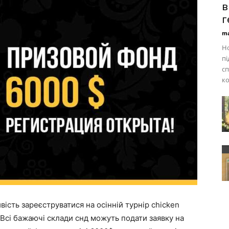
в
г
ma
Но
пі
сп
ко
ість зареєструватися на осінній турнір chicken
. Всі бажаючі склади снд можуть подати заявку на