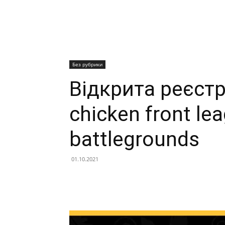
Без рубрики
Відкрита реєстр
chicken front le
battlegrounds
01.10.2021