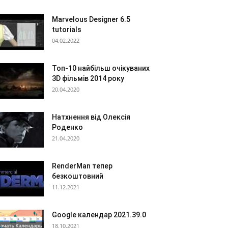
Marvelous Designer 6.5
tutorials
04.02.2022
Топ-10 найбільш очікуваних
3D фільмів 2014 року
20.04.2020
Натхнення від Олексія
Роденко
21.04.2020
RenderMan тепер
безкоштовний
11.12.2021
Google календар 2021.39.0
18.10.2021