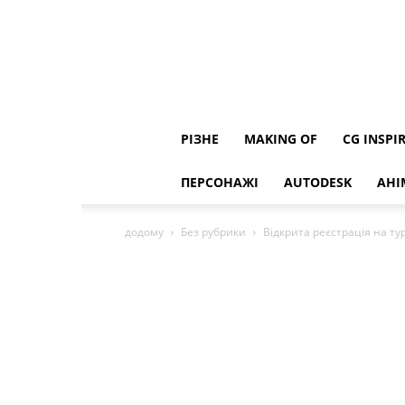
РІЗНЕ
MAKING OF
CG INSPI
ПЕРСОНАЖІ
AUTODESK
АНІ
додому
Без рубрики
Відкрита реєстрація на турн