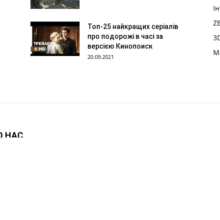
І
Z
Топ-25 найкращих серіалів
про подорожі в часі за
3
версією Кинопоиск
M
20.09.2021
О НАС
 , на якому ви навчитеся 3d моделюванню .
затися з нами:
maxwelhelp@gmail.com
в’ю
ZBrush
3D арт
Maya
Софт
3D сцени
Персонажі
Autode