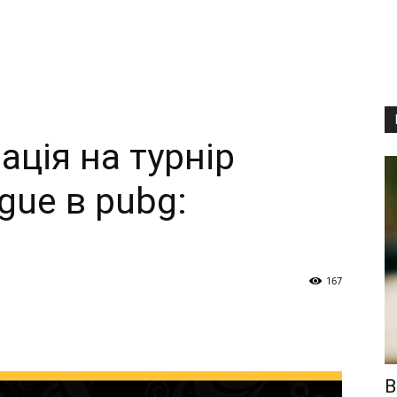
ація на турнір
ague в pubg:
167
В