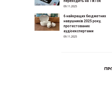
переходить на TikTok
09.11.2025
6 найкращих бюджетних
навушників 2025 року,
протестованих
аудіоекспертами
09.11.2025
ПР
Cайт
зв'я
Різне
Making of
CG Inspiration
Уроки
Інтер